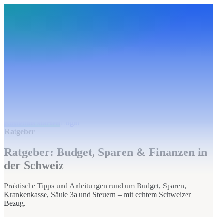
BudgetHub
Funktionen
Integrationen
Preise
Ressourcen
Über uns
Login
Kostenlos starten
BudgetHub
Funktionen
Integrationen
Preise
Über uns
Ressourcen
Kostenlos starten
Login
Ratgeber
Ratgeber: Budget, Sparen & Finanzen in
der Schweiz
Praktische Tipps und Anleitungen rund um Budget, Sparen,
Krankenkasse, Säule 3a und Steuern – mit echtem Schweizer
Bezug.