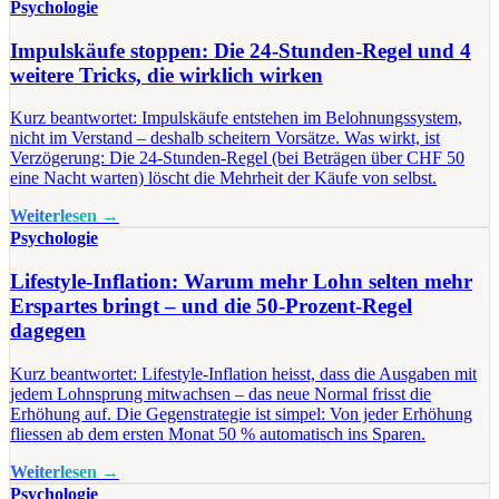
Psychologie
Impulskäufe stoppen: Die 24-Stunden-Regel und 4
weitere Tricks, die wirklich wirken
Kurz beantwortet: Impulskäufe entstehen im Belohnungssystem,
nicht im Verstand – deshalb scheitern Vorsätze. Was wirkt, ist
Verzögerung: Die 24-Stunden-Regel (bei Beträgen über CHF 50
eine Nacht warten) löscht die Mehrheit der Käufe von selbst.
Weiterlesen →
Psychologie
Lifestyle-Inflation: Warum mehr Lohn selten mehr
Erspartes bringt – und die 50-Prozent-Regel
dagegen
Kurz beantwortet: Lifestyle-Inflation heisst, dass die Ausgaben mit
jedem Lohnsprung mitwachsen – das neue Normal frisst die
Erhöhung auf. Die Gegenstrategie ist simpel: Von jeder Erhöhung
fliessen ab dem ersten Monat 50 % automatisch ins Sparen.
Weiterlesen →
Psychologie