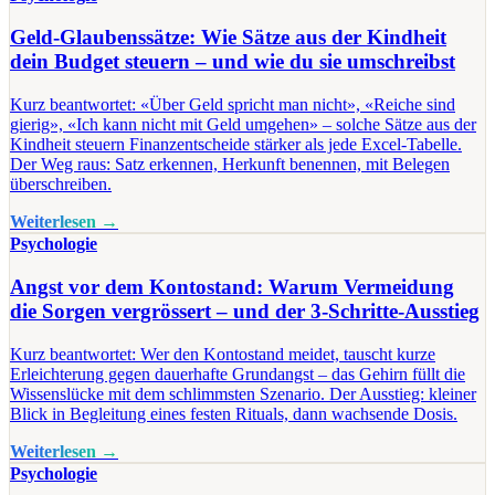
Geld-Glaubenssätze: Wie Sätze aus der Kindheit
dein Budget steuern – und wie du sie umschreibst
Kurz beantwortet: «Über Geld spricht man nicht», «Reiche sind
gierig», «Ich kann nicht mit Geld umgehen» – solche Sätze aus der
Kindheit steuern Finanzentscheide stärker als jede Excel-Tabelle.
Der Weg raus: Satz erkennen, Herkunft benennen, mit Belegen
überschreiben.
Weiterlesen →
Psychologie
Angst vor dem Kontostand: Warum Vermeidung
die Sorgen vergrössert – und der 3-Schritte-Ausstieg
Kurz beantwortet: Wer den Kontostand meidet, tauscht kurze
Erleichterung gegen dauerhafte Grundangst – das Gehirn füllt die
Wissenslücke mit dem schlimmsten Szenario. Der Ausstieg: kleiner
Blick in Begleitung eines festen Rituals, dann wachsende Dosis.
Weiterlesen →
Psychologie