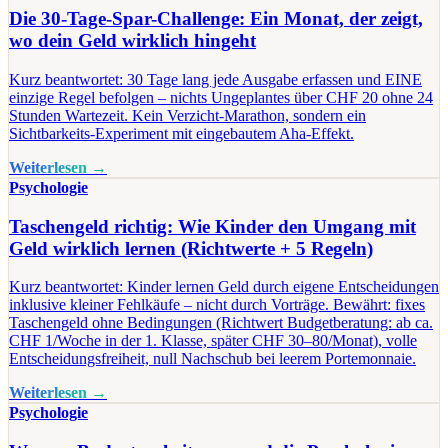
Die 30-Tage-Spar-Challenge: Ein Monat, der zeigt,
wo dein Geld wirklich hingeht
Kurz beantwortet: 30 Tage lang jede Ausgabe erfassen und EINE
einzige Regel befolgen – nichts Ungeplantes über CHF 20 ohne 24
Stunden Wartezeit. Kein Verzicht-Marathon, sondern ein
Sichtbarkeits-Experiment mit eingebautem Aha-Effekt.
Weiterlesen →
Psychologie
Taschengeld richtig: Wie Kinder den Umgang mit
Geld wirklich lernen (Richtwerte + 5 Regeln)
Kurz beantwortet: Kinder lernen Geld durch eigene Entscheidungen
inklusive kleiner Fehlkäufe – nicht durch Vorträge. Bewährt: fixes
Taschengeld ohne Bedingungen (Richtwert Budgetberatung: ab ca.
CHF 1/Woche in der 1. Klasse, später CHF 30–80/Monat), volle
Entscheidungsfreiheit, null Nachschub bei leerem Portemonnaie.
Weiterlesen →
Psychologie