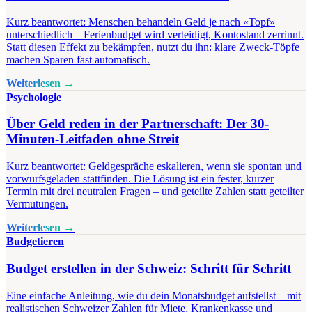
Kurz beantwortet: Menschen behandeln Geld je nach «Topf»
unterschiedlich – Ferienbudget wird verteidigt, Kontostand zerrinnt.
Statt diesen Effekt zu bekämpfen, nutzt du ihn: klare Zweck-Töpfe
machen Sparen fast automatisch.
Weiterlesen →
Psychologie
Über Geld reden in der Partnerschaft: Der 30-
Minuten-Leitfaden ohne Streit
Kurz beantwortet: Geldgespräche eskalieren, wenn sie spontan und
vorwurfsgeladen stattfinden. Die Lösung ist ein fester, kurzer
Termin mit drei neutralen Fragen – und geteilte Zahlen statt geteilter
Vermutungen.
Weiterlesen →
Budgetieren
Budget erstellen in der Schweiz: Schritt für Schritt
Eine einfache Anleitung, wie du dein Monatsbudget aufstellst – mit
realistischen Schweizer Zahlen für Miete, Krankenkasse und