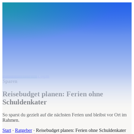
BudgetHub
Funktionen
Integrationen
Preise
Ressourcen
Über uns
Login
Kostenlos starten
BudgetHub
Funktionen
Integrationen
Preise
Über uns
Ressourcen
Kostenlos starten
Login
Sparen
Reisebudget planen: Ferien ohne
Schuldenkater
So sparst du gezielt auf die nächsten Ferien und bleibst vor Ort im
Rahmen.
Start
·
Ratgeber
·
Reisebudget planen: Ferien ohne Schuldenkater