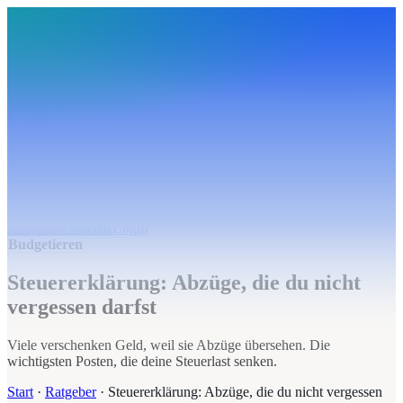
BudgetHub
Funktionen
Integrationen
Preise
Ressourcen
Über uns
Login
Kostenlos starten
BudgetHub
Funktionen
Integrationen
Preise
Über uns
Ressourcen
Kostenlos starten
Login
Budgetieren
Steuererklärung: Abzüge, die du nicht
vergessen darfst
Viele verschenken Geld, weil sie Abzüge übersehen. Die
wichtigsten Posten, die deine Steuerlast senken.
Start
·
Ratgeber
·
Steuererklärung: Abzüge, die du nicht vergessen