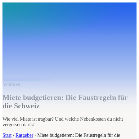
BudgetHub
Funktionen
Integrationen
Preise
Ressourcen
Über uns
Login
Kostenlos starten
BudgetHub
Funktionen
Integrationen
Preise
Über uns
Ressourcen
Kostenlos starten
Login
Wohnen
Miete budgetieren: Die Faustregeln für
die Schweiz
Wie viel Miete ist tragbar? Und welche Nebenkosten du nicht
vergessen darfst.
Start
·
Ratgeber
·
Miete budgetieren: Die Faustregeln für die