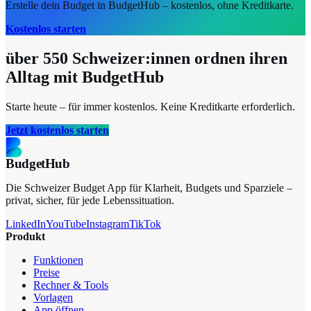
Erstelle dein Budget in BudgetHub – kostenlos, ohne Kreditkarte.
Kostenlos starten
über 550
Schweizer:innen ordnen ihren
Alltag mit BudgetHub
Starte heute – für immer kostenlos. Keine Kreditkarte erforderlich.
Jetzt kostenlos starten
BudgetHub
Die Schweizer Budget App für Klarheit, Budgets und Sparziele –
privat, sicher, für jede Lebenssituation.
LinkedIn
YouTube
Instagram
TikTok
Produkt
Funktionen
Preise
Rechner & Tools
Vorlagen
App öffnen