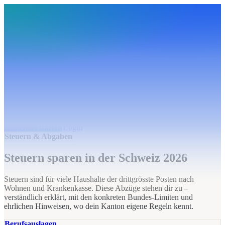
BudgetHub
Funktionen
Integrationen
Preise
Ressourcen
Über uns
Login
Kostenlos starten
BudgetHub
Funktionen
Integrationen
Preise
Über uns
Ressourcen
Kostenlos starten
Login
Steuern & Abgaben
Steuern sparen in der Schweiz 2026
Steuern sind für viele Haushalte der drittgrösste Posten nach
Wohnen und Krankenkasse. Diese Abzüge stehen dir zu –
verständlich erklärt, mit den konkreten Bundes-Limiten und
ehrlichen Hinweisen, wo dein Kanton eigene Regeln kennt.
Berufsauslagen