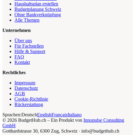
Haushaltsplan erstellen
Budgetplanung Schweiz
Ohne Bankverknüpfung
Alle Themen
Unternehmen
Über uns
Für Fachstellen
Hilfe & Support
FAQ
Kontakt
Rechtliches
Impressum
Datenschutz
AGB
Cookie-Richtlinie
Rückerstattung
Sprachen:
Deutsch
English
Français
Italiano
©
2026
BudgetHub.ch – Ein Produkt von
Innopulse Consulting
GmbH
Gotthardstrasse 30, 6300 Zug, Schweiz
·
info@budgethub.ch