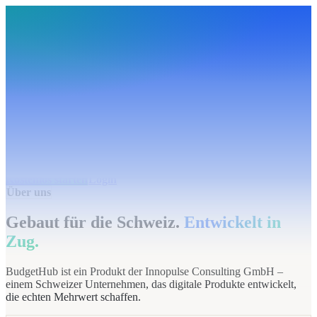
BudgetHub
Funktionen
Integrationen
Preise
Ressourcen
Über uns
Login
Kostenlos starten
BudgetHub
Funktionen
Integrationen
Preise
Über uns
Ressourcen
Kostenlos starten
Login
Über uns
Gebaut für die Schweiz.
Entwickelt in
Zug.
BudgetHub ist ein Produkt der Innopulse Consulting GmbH –
einem Schweizer Unternehmen, das digitale Produkte entwickelt,
die echten Mehrwert schaffen.