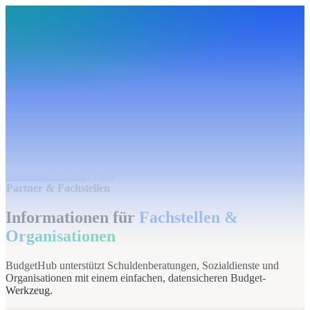
BudgetHub
Funktionen
Integrationen
Preise
Ressourcen
Über uns
Login
Kostenlos starten
BudgetHub
Funktionen
Integrationen
Preise
Über uns
Ressourcen
Kostenlos starten
Login
Partner & Fachstellen
Informationen für
Fachstellen &
Organisationen
BudgetHub unterstützt Schuldenberatungen, Sozialdienste und
Organisationen mit einem einfachen, datensicheren Budget-
Werkzeug.