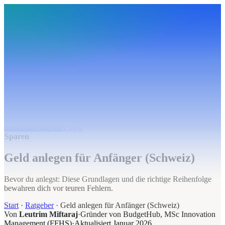
BudgetHub
Funktionen
Integrationen
Preise
Ressourcen
Über uns
Login
Kostenlos starten
BudgetHub
Funktionen
Integrationen
Preise
Über uns
Ressourcen
Kostenlos starten
Login
Sparen
Geld anlegen für Anfänger (Schweiz)
Bevor du anlegst: Diese Grundlagen und die richtige Reihenfolge
bewahren dich vor teuren Fehlern.
Start
·
Ratgeber
·
Geld anlegen für Anfänger (Schweiz)
Von
Leutrim Miftaraj
·
Gründer von BudgetHub, MSc Innovation
Management (FFHS)
·
Aktualisiert
Januar 2026