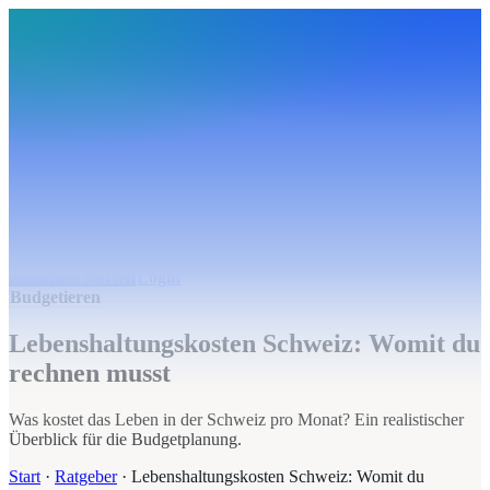
BudgetHub
Funktionen
Integrationen
Preise
Ressourcen
Über uns
Login
Kostenlos starten
BudgetHub
Funktionen
Integrationen
Preise
Über uns
Ressourcen
Kostenlos starten
Login
Budgetieren
Lebenshaltungskosten Schweiz: Womit du
rechnen musst
Was kostet das Leben in der Schweiz pro Monat? Ein realistischer
Überblick für die Budgetplanung.
Start
·
Ratgeber
·
Lebenshaltungskosten Schweiz: Womit du