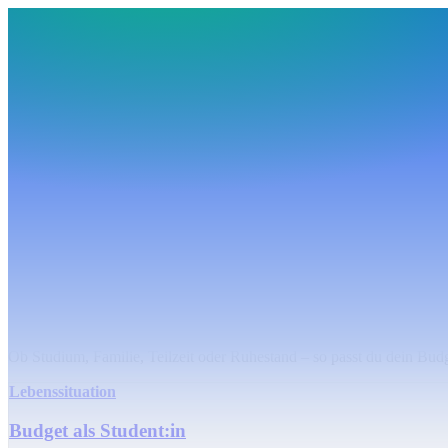
BudgetHub
Funktionen
Integrationen
Preise
Ressourcen
Über uns
Login
Kostenlos starten
BudgetHub
Funktionen
Integrationen
Preise
Über uns
Ressourcen
Kostenlos starten
Login
Lebenssituationen
Budget für jede Lebenssituation
Ob Studium, Familie, Teilzeit oder Ruhestand – so passt du dein Bud
Lebenssituation
Budget als Student:in