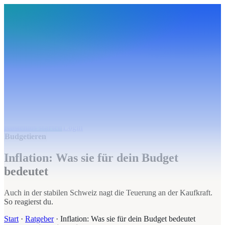
BudgetHub
Funktionen
Integrationen
Preise
Ressourcen
Über uns
Login
Kostenlos starten
BudgetHub
Funktionen
Integrationen
Preise
Über uns
Ressourcen
Kostenlos starten
Login
Budgetieren
Inflation: Was sie für dein Budget
bedeutet
Auch in der stabilen Schweiz nagt die Teuerung an der Kaufkraft.
So reagierst du.
Start
·
Ratgeber
·
Inflation: Was sie für dein Budget bedeutet