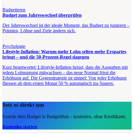
Budgetieren
Budget zum Jahreswechsel überprüfen
Der Jahreswechsel ist der ideale Moment, das Budget zu justieren –
Prämien, Löhne und Ziele ändern sich.
Psychologie
Lifestyle-Inflation: Warum mehr Lohn selten mehr Erspartes
bringt – und die 50-Prozent-Regel dagegen
Kurz beantwortet: Lifestyle-Inflation heisst, dass die Ausgaben mit
jedem Lohnsprung mitwachsen – das neue Normal frisst die
Erhöhung auf. Die Gegenstrategie ist simpel: Von jeder Erhöhung
fliessen ab dem ersten Monat 50 % automatisch ins Sparen.
Setz es direkt um
Erstelle dein Budget in BudgetHub – kostenlos, ohne Kreditkarte.
Kostenlos starten