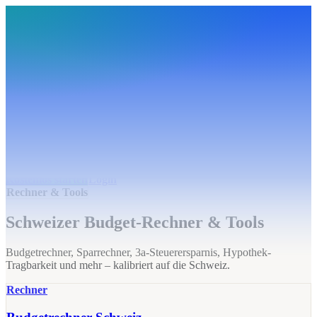
BudgetHub
Funktionen
Integrationen
Preise
Ressourcen
Über uns
Login
Kostenlos starten
BudgetHub
Funktionen
Integrationen
Preise
Über uns
Ressourcen
Kostenlos starten
Login
Rechner & Tools
Schweizer Budget-Rechner & Tools
Budgetrechner, Sparrechner, 3a-Steuerersparnis, Hypothek-
Tragbarkeit und mehr – kalibriert auf die Schweiz.
Rechner