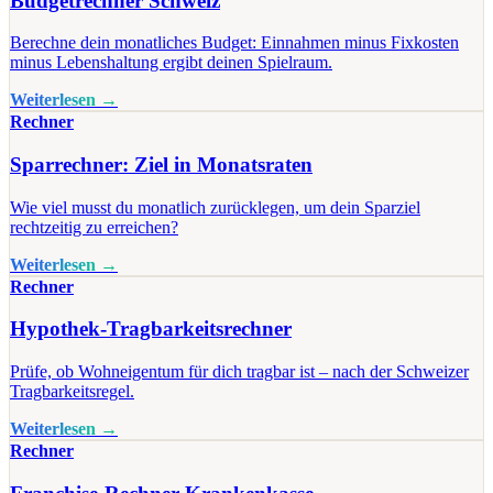
Budgetrechner Schweiz
Berechne dein monatliches Budget: Einnahmen minus Fixkosten
minus Lebenshaltung ergibt deinen Spielraum.
Weiterlesen →
Rechner
Sparrechner: Ziel in Monatsraten
Wie viel musst du monatlich zurücklegen, um dein Sparziel
rechtzeitig zu erreichen?
Weiterlesen →
Rechner
Hypothek-Tragbarkeitsrechner
Prüfe, ob Wohneigentum für dich tragbar ist – nach der Schweizer
Tragbarkeitsregel.
Weiterlesen →
Rechner