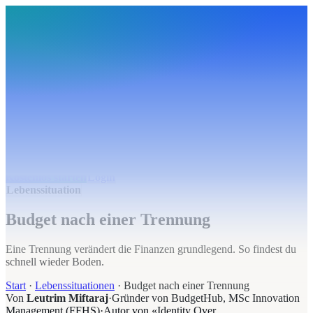
BudgetHub
Funktionen
Integrationen
Preise
Ressourcen
Über uns
Login
Kostenlos starten
BudgetHub
Funktionen
Integrationen
Preise
Über uns
Ressourcen
Kostenlos starten
Login
Lebenssituation
Budget nach einer Trennung
Eine Trennung verändert die Finanzen grundlegend. So findest du
schnell wieder Boden.
Start
·
Lebenssituationen
·
Budget nach einer Trennung
Von
Leutrim Miftaraj
·
Gründer von BudgetHub, MSc Innovation
Management (FFHS)
·
Autor von «Identity Over