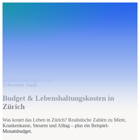
BudgetHub
Funktionen
Integrationen
Preise
Ressourcen
Über uns
Login
Kostenlos starten
BudgetHub
Funktionen
Integrationen
Preise
Über uns
Ressourcen
Kostenlos starten
Login
Schweizer Stadt
Budget & Lebenshaltungskosten in
Zürich
Was kostet das Leben in Zürich? Realistische Zahlen zu Miete,
Krankenkasse, Steuern und Alltag – plus ein Beispiel-
Monatsbudget.