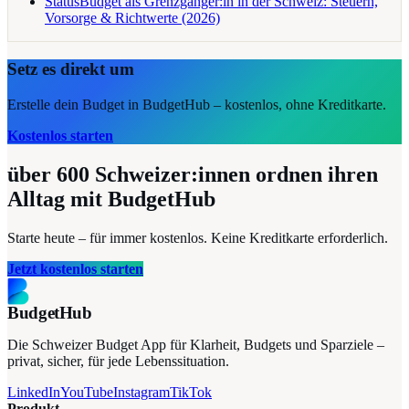
Status
Budget als Grenzgänger:in in der Schweiz: Steuern,
Vorsorge & Richtwerte (2026)
Setz es direkt um
Erstelle dein Budget in BudgetHub – kostenlos, ohne Kreditkarte.
Kostenlos starten
über 600
Schweizer:innen ordnen ihren
Alltag mit BudgetHub
Starte heute – für immer kostenlos. Keine Kreditkarte erforderlich.
Jetzt kostenlos starten
BudgetHub
Die Schweizer Budget App für Klarheit, Budgets und Sparziele –
privat, sicher, für jede Lebenssituation.
LinkedIn
YouTube
Instagram
TikTok
Produkt