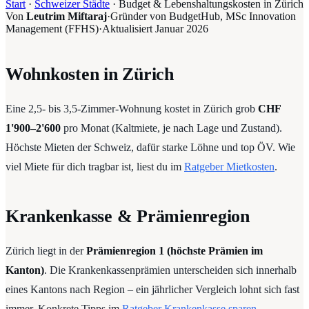
Start
·
Schweizer Städte
·
Budget & Lebenshaltungskosten in Zürich
Von
Leutrim Miftaraj
·
Gründer von BudgetHub, MSc Innovation
Management (FFHS)
·
Aktualisiert
Januar 2026
Wohnkosten in Zürich
Eine 2,5- bis 3,5-Zimmer-Wohnung kostet in Zürich grob
CHF
1'900–2'600
pro Monat (Kaltmiete, je nach Lage und Zustand).
Höchste Mieten der Schweiz, dafür starke Löhne und top ÖV. Wie
viel Miete für dich tragbar ist, liest du im
Ratgeber Mietkosten
.
Krankenkasse & Prämienregion
Zürich liegt in der
Prämienregion 1 (höchste Prämien im
Kanton)
. Die Krankenkassenprämien unterscheiden sich innerhalb
eines Kantons nach Region – ein jährlicher Vergleich lohnt sich fast
immer. Konkrete Tipps im
Ratgeber Krankenkasse sparen
.