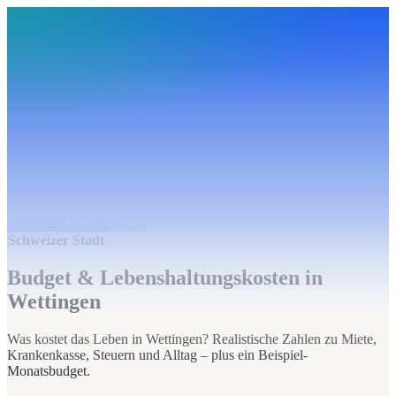
BudgetHub
Funktionen
Integrationen
Preise
Ressourcen
Über uns
Login
Kostenlos starten
BudgetHub
Funktionen
Integrationen
Preise
Über uns
Ressourcen
Kostenlos starten
Login
Schweizer Stadt
Budget & Lebenshaltungskosten in
Wettingen
Was kostet das Leben in Wettingen? Realistische Zahlen zu Miete,
Krankenkasse, Steuern und Alltag – plus ein Beispiel-
Monatsbudget.