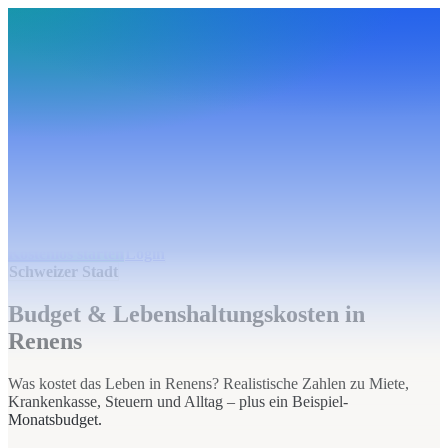
BudgetHub
Funktionen
Integrationen
Preise
Ressourcen
Über uns
Login
Kostenlos starten
BudgetHub
Funktionen
Integrationen
Preise
Über uns
Ressourcen
Kostenlos starten
Login
Schweizer Stadt
Budget & Lebenshaltungskosten in
Renens
Was kostet das Leben in Renens? Realistische Zahlen zu Miete,
Krankenkasse, Steuern und Alltag – plus ein Beispiel-
Monatsbudget.