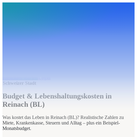
BudgetHub
Funktionen
Integrationen
Preise
Ressourcen
Über uns
Login
Kostenlos starten
BudgetHub
Funktionen
Integrationen
Preise
Über uns
Ressourcen
Kostenlos starten
Login
Schweizer Stadt
Budget & Lebenshaltungskosten in
Reinach (BL)
Was kostet das Leben in Reinach (BL)? Realistische Zahlen zu
Miete, Krankenkasse, Steuern und Alltag – plus ein Beispiel-
Monatsbudget.