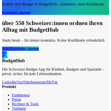
Erstelle dein Budget in BudgetHub – kostenlos, ohne Kreditkarte.
Kostenlos starten
über 550
Schweizer:innen ordnen ihren
Alltag mit BudgetHub
Starte heute – für immer kostenlos. Keine Kreditkarte erforderlich.
Jetzt kostenlos starten
BudgetHub
Die Schweizer Budget App für Klarheit, Budgets und Sparziele –
privat, sicher, für jede Lebenssituation.
LinkedIn
YouTube
Instagram
TikTok
Produkt
Funktionen
Preise
Rechner & Tools
Vorlagen