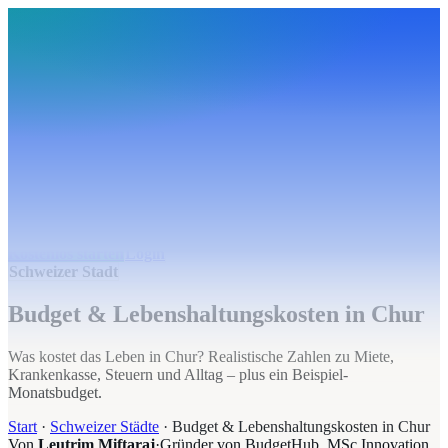
BudgetHub
Funktionen
Integrationen
Preise
Ressourcen
Über uns
Login
Kostenlos starten
BudgetHub
Funktionen
Integrationen
Preise
Über uns
Ressourcen
Kostenlos starten
Login
Schweizer Stadt
Budget & Lebenshaltungskosten in Chur
Was kostet das Leben in Chur? Realistische Zahlen zu Miete,
Krankenkasse, Steuern und Alltag – plus ein Beispiel-
Monatsbudget.
Start
·
Schweizer Städte
·
Budget & Lebenshaltungskosten in Chur
Von
Leutrim Miftaraj
·
Gründer von BudgetHub, MSc Innovation