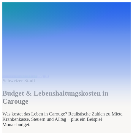
BudgetHub
Funktionen
Integrationen
Preise
Ressourcen
Über uns
Login
Kostenlos starten
BudgetHub
Funktionen
Integrationen
Preise
Über uns
Ressourcen
Kostenlos starten
Login
Schweizer Stadt
Budget & Lebenshaltungskosten in
Carouge
Was kostet das Leben in Carouge? Realistische Zahlen zu Miete,
Krankenkasse, Steuern und Alltag – plus ein Beispiel-
Monatsbudget.