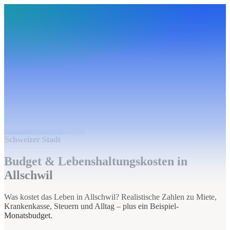
BudgetHub
Funktionen
Integrationen
Preise
Ressourcen
Über uns
Login
Kostenlos starten
BudgetHub
Funktionen
Integrationen
Preise
Über uns
Ressourcen
Kostenlos starten
Login
Schweizer Stadt
Budget & Lebenshaltungskosten in
Allschwil
Was kostet das Leben in Allschwil? Realistische Zahlen zu Miete,
Krankenkasse, Steuern und Alltag – plus ein Beispiel-
Monatsbudget.