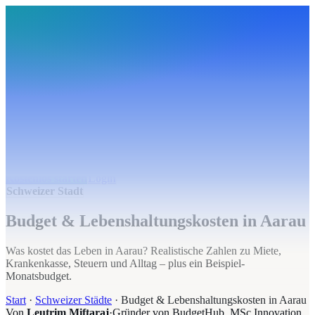
BudgetHub
Funktionen
Integrationen
Preise
Ressourcen
Über uns
Login
Kostenlos starten
BudgetHub
Funktionen
Integrationen
Preise
Über uns
Ressourcen
Kostenlos starten
Login
Schweizer Stadt
Budget & Lebenshaltungskosten in Aarau
Was kostet das Leben in Aarau? Realistische Zahlen zu Miete,
Krankenkasse, Steuern und Alltag – plus ein Beispiel-
Monatsbudget.
Start
·
Schweizer Städte
·
Budget & Lebenshaltungskosten in Aarau
Von
Leutrim Miftaraj
·
Gründer von BudgetHub, MSc Innovation