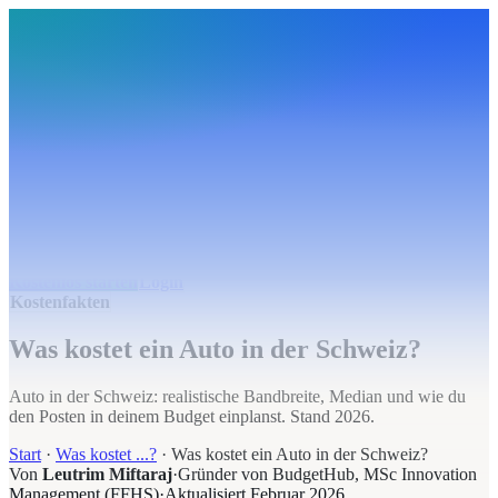
BudgetHub
Funktionen
Integrationen
Preise
Ressourcen
Über uns
Login
Kostenlos starten
BudgetHub
Funktionen
Integrationen
Preise
Über uns
Ressourcen
Kostenlos starten
Login
Kostenfakten
Was kostet ein Auto in der Schweiz?
Auto in der Schweiz: realistische Bandbreite, Median und wie du
den Posten in deinem Budget einplanst. Stand 2026.
Start
·
Was kostet ...?
·
Was kostet ein Auto in der Schweiz?
Von
Leutrim Miftaraj
·
Gründer von BudgetHub, MSc Innovation
Management (FFHS)
·
Aktualisiert
Februar 2026