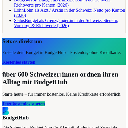
Richtwerte pro Kanton (2026)
Lohn
Lohn als Arzt / Ärztin in der Schweiz: Netto pro Kanton
(2026)
Status
Budget als Grenzgänger:in in der Schweiz: Steuern,
Vorsorge & Richtwerte (2026)
Setz es direkt um
Erstelle dein Budget in BudgetHub – kostenlos, ohne Kreditkarte.
Kostenlos starten
über 600
Schweizer:innen ordnen ihren
Alltag mit BudgetHub
Starte heute – für immer kostenlos. Keine Kreditkarte erforderlich.
Jetzt kostenlos starten
BudgetHub
Die Schweizer Budget App für Klarheit, Budgets und Sparziele –