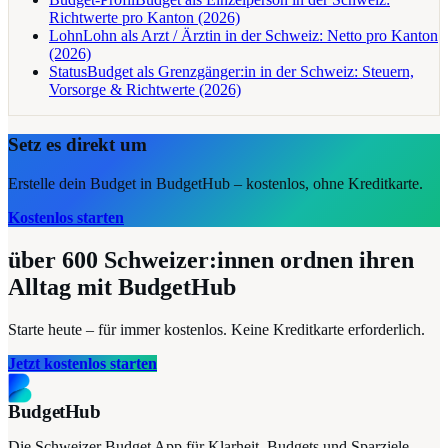
Richtwerte pro Kanton (2026)
Lohn
Lohn als Arzt / Ärztin in der Schweiz: Netto pro Kanton
(2026)
Status
Budget als Grenzgänger:in in der Schweiz: Steuern,
Vorsorge & Richtwerte (2026)
Setz es direkt um
Erstelle dein Budget in BudgetHub – kostenlos, ohne Kreditkarte.
Kostenlos starten
über 600
Schweizer:innen ordnen ihren
Alltag mit BudgetHub
Starte heute – für immer kostenlos. Keine Kreditkarte erforderlich.
Jetzt kostenlos starten
BudgetHub
Die Schweizer Budget App für Klarheit, Budgets und Sparziele –