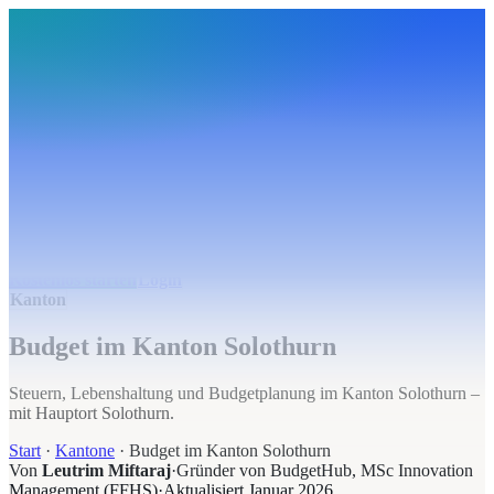
BudgetHub
Funktionen
Integrationen
Preise
Ressourcen
Über uns
Login
Kostenlos starten
BudgetHub
Funktionen
Integrationen
Preise
Über uns
Ressourcen
Kostenlos starten
Login
Kanton
Budget im Kanton Solothurn
Steuern, Lebenshaltung und Budgetplanung im Kanton Solothurn –
mit Hauptort Solothurn.
Start
·
Kantone
·
Budget im Kanton Solothurn
Von
Leutrim Miftaraj
·
Gründer von BudgetHub, MSc Innovation
Management (FFHS)
·
Aktualisiert
Januar 2026