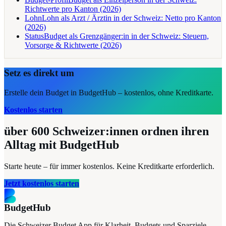
Richtwerte pro Kanton (2026)
Lohn
Lohn als Arzt / Ärztin in der Schweiz: Netto pro Kanton
(2026)
Status
Budget als Grenzgänger:in in der Schweiz: Steuern,
Vorsorge & Richtwerte (2026)
Setz es direkt um
Erstelle dein Budget in BudgetHub – kostenlos, ohne Kreditkarte.
Kostenlos starten
über 600
Schweizer:innen ordnen ihren
Alltag mit BudgetHub
Starte heute – für immer kostenlos. Keine Kreditkarte erforderlich.
Jetzt kostenlos starten
BudgetHub
Die Schweizer Budget App für Klarheit, Budgets und Sparziele –