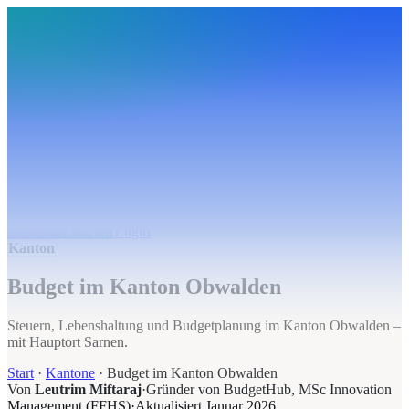
BudgetHub
Funktionen
Integrationen
Preise
Ressourcen
Über uns
Login
Kostenlos starten
BudgetHub
Funktionen
Integrationen
Preise
Über uns
Ressourcen
Kostenlos starten
Login
Kanton
Budget im Kanton Obwalden
Steuern, Lebenshaltung und Budgetplanung im Kanton Obwalden –
mit Hauptort Sarnen.
Start
·
Kantone
·
Budget im Kanton Obwalden
Von
Leutrim Miftaraj
·
Gründer von BudgetHub, MSc Innovation
Management (FFHS)
·
Aktualisiert
Januar 2026