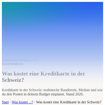
BudgetHub
Funktionen
Integrationen
Preise
Ressourcen
Über uns
Login
Kostenlos starten
BudgetHub
Funktionen
Integrationen
Preise
Über uns
Ressourcen
Kostenlos starten
Login
Kostenfakten
Was kostet eine Kreditkarte in der
Schweiz?
Kreditkarte in der Schweiz: realistische Bandbreite, Median und wie
du den Posten in deinem Budget einplanst. Stand 2026.
Start
·
Was kostet ...?
·
Was kostet eine Kreditkarte in der Schweiz?