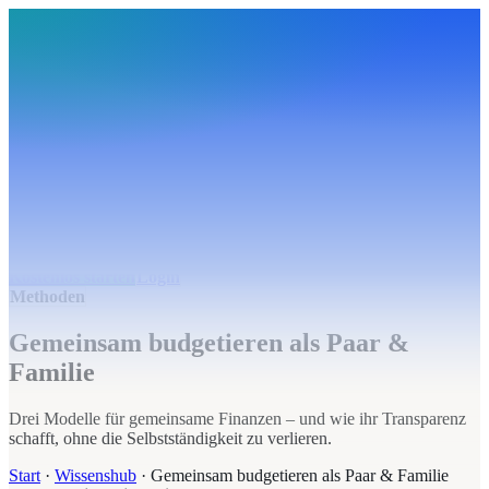
BudgetHub
Funktionen
Integrationen
Preise
Ressourcen
Über uns
Login
Kostenlos starten
BudgetHub
Funktionen
Integrationen
Preise
Über uns
Ressourcen
Kostenlos starten
Login
Methoden
Gemeinsam budgetieren als Paar &
Familie
Drei Modelle für gemeinsame Finanzen – und wie ihr Transparenz
schafft, ohne die Selbstständigkeit zu verlieren.
Start
·
Wissenshub
·
Gemeinsam budgetieren als Paar & Familie