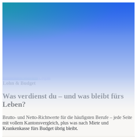
BudgetHub
Funktionen
Integrationen
Preise
Ressourcen
Über uns
Login
Kostenlos starten
BudgetHub
Funktionen
Integrationen
Preise
Über uns
Ressourcen
Kostenlos starten
Login
Lohn & Budget
Was verdienst du – und was bleibt fürs
Leben?
Brutto- und Netto-Richtwerte für die häufigsten Berufe – jede Seite
mit vollem Kantonsvergleich, plus was nach Miete und
Krankenkasse fürs Budget übrig bleibt.