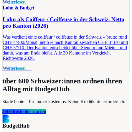
Weiterlesen →
Lohn & Budget
Lohn als Coiffeur / Coiffeuse in der Schweiz: Netto
pro Kanton (2026)
Was verdient ein:e coiffeur / coiffeuse in der Schweiz – brutto rund
CHF 4’400/Monat, netto je nach Kanton zwischen CHF 3’370 und
CHF 3’510. Der Kanton entscheidet über Steuern und Miete – und
damit, was am Ende bleibt. Alle 30 Kantone im Vergleich,
Richtwerte 2026.
Weiterlesen →
über 600
Schweizer:innen ordnen ihren
Alltag mit BudgetHub
Starte heute – für immer kostenlos. Keine Kreditkarte erforderlich.
Jetzt kostenlos starten
BudgetHub