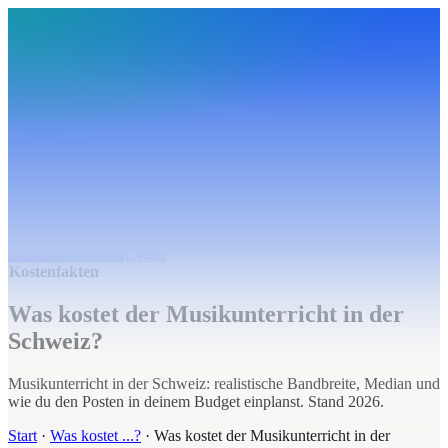
BudgetHub
Funktionen
Integrationen
Preise
Ressourcen
Über uns
Login
Kostenlos starten
BudgetHub
Funktionen
Integrationen
Preise
Über uns
Ressourcen
Kostenlos starten
Login
Kostenfakten
Was kostet der Musikunterricht in der
Schweiz?
Musikunterricht in der Schweiz: realistische Bandbreite, Median und
wie du den Posten in deinem Budget einplanst. Stand 2026.
Start
·
Was kostet ...?
·
Was kostet der Musikunterricht in der