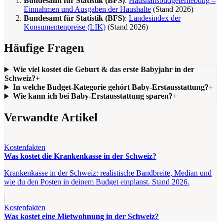
Bundesamt für Statistik (BFS)
:
Haushaltsbudgeterhebung –
Einnahmen und Ausgaben der Haushalte
(Stand
2026
)
Bundesamt für Statistik (BFS)
:
Landesindex der
Konsumentenpreise (LIK)
(Stand
2026
)
Häufige Fragen
Wie viel kostet die Geburt & das erste Babyjahr in der
Schweiz?
+
In welche Budget-Kategorie gehört Baby-Erstausstattung?
+
Wie kann ich bei Baby-Erstausstattung sparen?
+
Verwandte Artikel
Kostenfakten
Was kostet die Krankenkasse in der Schweiz?
Krankenkasse in der Schweiz: realistische Bandbreite, Median und
wie du den Posten in deinem Budget einplanst. Stand 2026.
Kostenfakten
Was kostet eine Mietwohnung in der Schweiz?