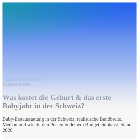
BudgetHub
Funktionen
Integrationen
Preise
Ressourcen
Über uns
Login
Kostenlos starten
BudgetHub
Funktionen
Integrationen
Preise
Über uns
Ressourcen
Kostenlos starten
Login
Kostenfakten
Was kostet die Geburt & das erste
Babyjahr in der Schweiz?
Baby-Erstausstattung in der Schweiz: realistische Bandbreite,
Median und wie du den Posten in deinem Budget einplanst. Stand
2026.