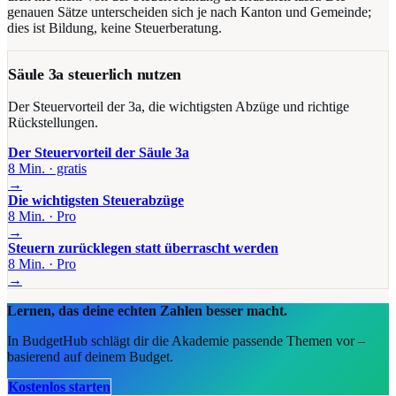
genauen Sätze unterscheiden sich je nach Kanton und Gemeinde;
dies ist Bildung, keine Steuerberatung.
Säule 3a steuerlich nutzen
Der Steuervorteil der 3a, die wichtigsten Abzüge und richtige
Rückstellungen.
Der Steuervorteil der Säule 3a
8
Min.
· gratis
→
Die wichtigsten Steuerabzüge
8
Min.
· Pro
→
Steuern zurücklegen statt überrascht werden
8
Min.
· Pro
→
Lernen, das deine echten Zahlen besser macht.
In BudgetHub schlägt dir die Akademie passende Themen vor –
basierend auf deinem Budget.
Kostenlos starten