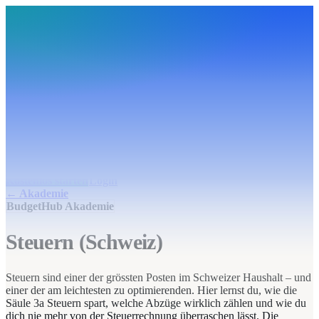
BudgetHub
Funktionen
Integrationen
Preise
Ressourcen
Über uns
Login
Kostenlos starten
BudgetHub
Funktionen
Integrationen
Preise
Über uns
Ressourcen
Kostenlos starten
Login
← Akademie
BudgetHub Akademie
Steuern (Schweiz)
Steuern sind einer der grössten Posten im Schweizer Haushalt – und
einer der am leichtesten zu optimierenden. Hier lernst du, wie die
Säule 3a Steuern spart, welche Abzüge wirklich zählen und wie du
dich nie mehr von der Steuerrechnung überraschen lässt. Die