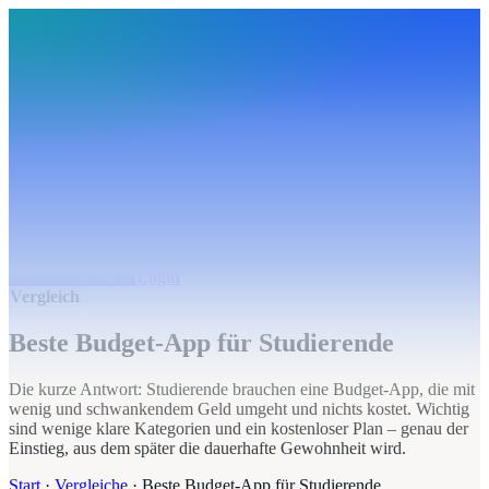
BudgetHub
Funktionen
Integrationen
Preise
Ressourcen
Über uns
Login
Kostenlos starten
BudgetHub
Funktionen
Integrationen
Preise
Über uns
Ressourcen
Kostenlos starten
Login
Vergleich
Beste Budget-App für Studierende
Die kurze Antwort: Studierende brauchen eine Budget-App, die mit
wenig und schwankendem Geld umgeht und nichts kostet. Wichtig
sind wenige klare Kategorien und ein kostenloser Plan – genau der
Einstieg, aus dem später die dauerhafte Gewohnheit wird.
Start
·
Vergleiche
·
Beste Budget-App für Studierende