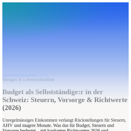
BudgetHub
Funktionen
Integrationen
Preise
Ressourcen
Über uns
Login
Kostenlos starten
BudgetHub
Funktionen
Integrationen
Preise
Über uns
Ressourcen
Kostenlos starten
Login
Budget & Lebenssituation
Budget als Selbstständige:r in der
Schweiz: Steuern, Vorsorge & Richtwerte
(2026)
Unregelmässiges Einkommen verlangt Rückstellungen für Steuern,
AHV und magere Monate. Was das für Budget, Steuern und
Vorsorge bedeutet – mit konkreten Richtwerten 2026 und