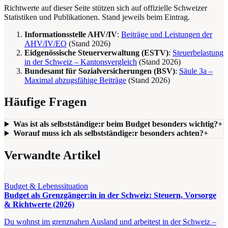
Richtwerte auf dieser Seite stützen sich auf offizielle Schweizer
Statistiken und Publikationen. Stand jeweils beim Eintrag.
Informationsstelle AHV/IV
:
Beiträge und Leistungen der
AHV/IV/EO
(Stand
2026
)
Eidgenössische Steuerverwaltung (ESTV)
:
Steuerbelastung
in der Schweiz – Kantonsvergleich
(Stand
2026
)
Bundesamt für Sozialversicherungen (BSV)
:
Säule 3a –
Maximal abzugsfähige Beiträge
(Stand
2026
)
Häufige Fragen
Was ist als selbstständige:r beim Budget besonders wichtig?
+
Worauf muss ich als selbstständige:r besonders achten?
+
Verwandte Artikel
Budget & Lebenssituation
Budget als Grenzgänger:in in der Schweiz: Steuern, Vorsorge
& Richtwerte (2026)
Du wohnst im grenznahen Ausland und arbeitest in der Schweiz –