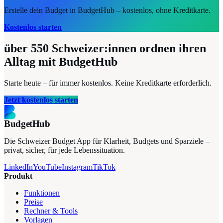
Erstelle dein Budget in BudgetHub – kostenlos, ohne Kreditkarte.
Kostenlos starten
über 550
Schweizer:innen ordnen ihren
Alltag mit BudgetHub
Starte heute – für immer kostenlos. Keine Kreditkarte erforderlich.
Jetzt kostenlos starten
BudgetHub
Die Schweizer Budget App für Klarheit, Budgets und Sparziele –
privat, sicher, für jede Lebenssituation.
LinkedIn
YouTube
Instagram
TikTok
Produkt
Funktionen
Preise
Rechner & Tools
Vorlagen