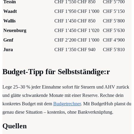
Tessin
CHF 1’550
CHF 850
CHF 5’700
Waadt
CHF 1’950
CHF 1’000
CHF 5’150
Wallis
CHF 1’450
CHF 850
CHF 5’800
Neuenburg
CHF 1’450
CHF 1’020
CHF 5’630
Genf
CHF 2’200
CHF 1’000
CHF 4’900
Jura
CHF 1’350
CHF 940
CHF 5’810
Budget-Tipp für Selbstständige:r
Lege 25–30 % jeder Einnahme sofort für Steuern und AHV zurück
und glätte schwankende Monate mit einer Reserve. Rechne dein
konkretes Budget mit dem
Budgetrechner
. Mit BudgetHub planst du
genau diese Situation – kostenlos, ohne Bankverknüpfung.
Quellen