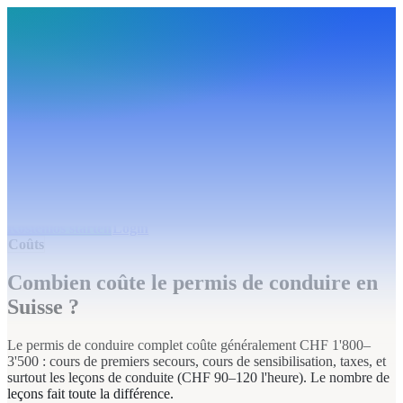
BudgetHub
Funktionen
Integrationen
Preise
Ressourcen
Über uns
Login
Kostenlos starten
BudgetHub
Funktionen
Integrationen
Preise
Über uns
Ressourcen
Kostenlos starten
Login
Coûts
Combien coûte le permis de conduire en
Suisse ?
Le permis de conduire complet coûte généralement CHF 1'800–
3'500 : cours de premiers secours, cours de sensibilisation, taxes, et
surtout les leçons de conduite (CHF 90–120 l'heure). Le nombre de
leçons fait toute la différence.