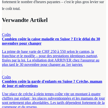
fortement le nombre d'heures payantes – c'est le plus gros levier sur
le coût total.
Verwandte Artikel
Coûts
Combien coûte la caisse maladie en Suisse ? Et le délai du 30
novembre pour changer
La prime de base varie de CHF 250 à 550 selon le canton, la
franchise et le modèle – pour des prestations identiques partout,
fixées par la loi. La résiliation doit ARRIVER chez l'assureur au
plus tard le 30 novembre pour changer au 1er janvier.
Coûts
Combien coûte la garde d'enfants en Suisse ? Crèche, maman
de jour et subventions
Une place de crèche à plein temps coûte vite un montant à quatre
chiffres par enfant ; les places subventionnées et les mamans de jour
sont nettement plus abordables. Les tarifs dépendent fortement de la
commune et du revenu.