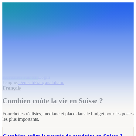
BudgetHub
Funktionen
Integrationen
Preise
Ressourcen
Über uns
Login
Kostenlos starten
BudgetHub
Funktionen
Integrationen
Preise
Über uns
Ressourcen
Kostenlos starten
Login
Langue
:
Deutsch
Français
Italiano
Français
Combien coûte la vie en Suisse ?
Fourchettes réalistes, médiane et place dans le budget pour les postes
les plus importants.