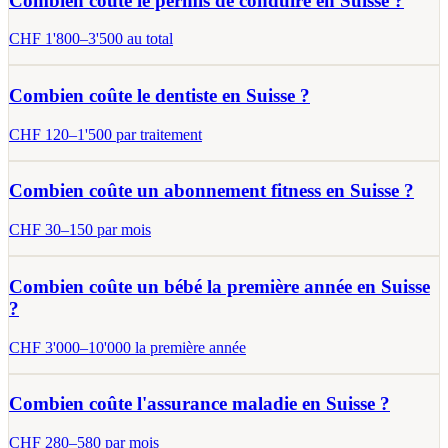
Combien coûte le permis de conduire en Suisse ?
CHF
1'800
–
3'500
au total
Combien coûte le dentiste en Suisse ?
CHF
120
–
1'500
par traitement
Combien coûte un abonnement fitness en Suisse ?
CHF
30
–
150
par mois
Combien coûte un bébé la première année en Suisse
?
CHF
3'000
–
10'000
la première année
Combien coûte l'assurance maladie en Suisse ?
CHF
280
–
580
par mois