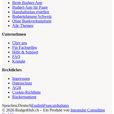
Beste Budget-App
Budget-App für Paare
Haushaltsplan erstellen
Budgetplanung Schweiz
Ohne Bankverknüpfung
Alle Themen
Unternehmen
Über uns
Für Fachstellen
Hilfe & Support
FAQ
Kontakt
Rechtliches
Impressum
Datenschutz
AGB
Cookie-Richtlinie
Rückerstattung
Sprachen:
Deutsch
English
Français
Italiano
©
2026
BudgetHub.ch – Ein Produkt von
Innopulse Consulting