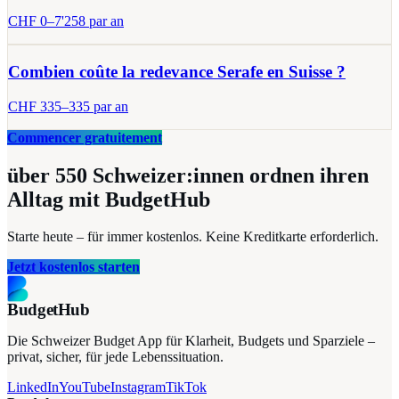
CHF
0
–
7'258
par an
Combien coûte la redevance Serafe en Suisse ?
CHF
335
–
335
par an
Commencer gratuitement
über 550
Schweizer:innen ordnen ihren
Alltag mit BudgetHub
Starte heute – für immer kostenlos. Keine Kreditkarte erforderlich.
Jetzt kostenlos starten
BudgetHub
Die Schweizer Budget App für Klarheit, Budgets und Sparziele –
privat, sicher, für jede Lebenssituation.
LinkedIn
YouTube
Instagram
TikTok