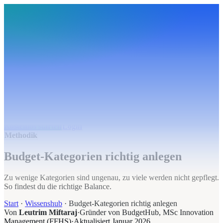
BudgetHub
Funktionen
Integrationen
Preise
Ressourcen
Über uns
Login
Kostenlos starten
BudgetHub
Funktionen
Integrationen
Preise
Über uns
Ressourcen
Kostenlos starten
Login
Methodik
Budget-Kategorien richtig anlegen
Zu wenige Kategorien sind ungenau, zu viele werden nicht gepflegt.
So findest du die richtige Balance.
Start
·
Wissenshub
·
Budget-Kategorien richtig anlegen
Von
Leutrim Miftaraj
·
Gründer von BudgetHub, MSc Innovation
Management (FFHS)
·
Aktualisiert
Januar 2026