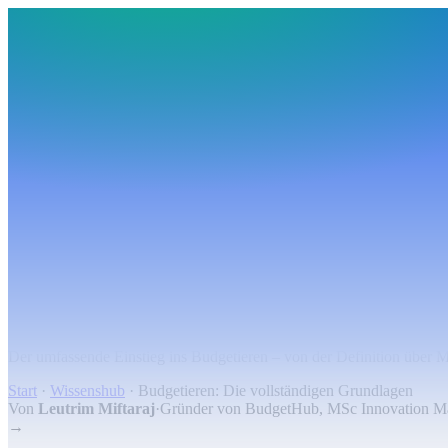
BudgetHub
Funktionen
Integrationen
Preise
Ressourcen
Über uns
Login
Kostenlos starten
BudgetHub
Funktionen
Integrationen
Preise
Über uns
Ressourcen
Kostenlos starten
Login
Grundlagen
Budgetieren: Die vollständigen Grundlage
Der umfassende Einstieg ins Budgetieren – von der Definition über 
Start
·
Wissenshub
·
Budgetieren: Die vollständigen Grundlagen
Von
Leutrim Miftaraj
·
Gründer von BudgetHub, MSc Innovation 
→