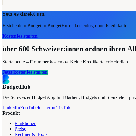
Setz es direkt um
Erstelle dein Budget in BudgetHub – kostenlos, ohne Kreditkarte.
Kostenlos starten
über 600
Schweizer:innen ordnen ihren Al
Starte heute – für immer kostenlos. Keine Kreditkarte erforderlich.
Jetzt kostenlos starten
BudgetHub
Die Schweizer Budget App für Klarheit, Budgets und Sparziele – privat
LinkedIn
YouTube
Instagram
TikTok
Produkt
Funktionen
Preise
Rechner & Tools