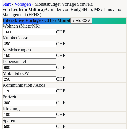
Start
·
Vorlagen
·
Monatsbudget-Vorlage Schweiz
Von
Leutrim Miftaraj
·
Gründer von BudgetHub, MSc Innovation
Management (FFHS)
Interaktive Vorlage ·
CHF / Monat
↓ Als CSV
Wohnen (Miete/NK)
CHF
Krankenkasse
CHF
Versicherungen
CHF
Lebensmittel
CHF
Mobilität / ÖV
CHF
Kommunikation / Abos
CHF
Freizeit
CHF
Kleidung
CHF
Sparen
CHF