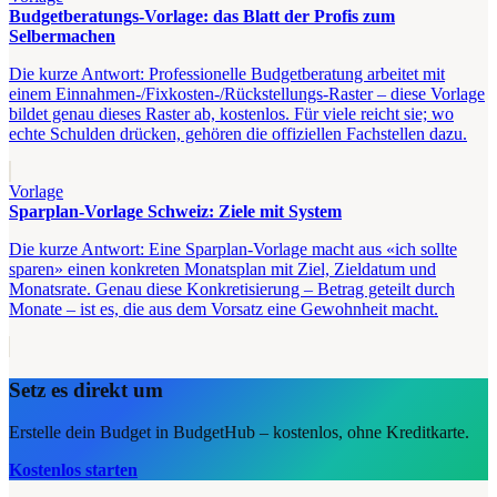
Budgetberatungs-Vorlage: das Blatt der Profis zum
Selbermachen
Die kurze Antwort: Professionelle Budgetberatung arbeitet mit
einem Einnahmen-/Fixkosten-/Rückstellungs-Raster – diese Vorlage
bildet genau dieses Raster ab, kostenlos. Für viele reicht sie; wo
echte Schulden drücken, gehören die offiziellen Fachstellen dazu.
Vorlage
Sparplan-Vorlage Schweiz: Ziele mit System
Die kurze Antwort: Eine Sparplan-Vorlage macht aus «ich sollte
sparen» einen konkreten Monatsplan mit Ziel, Zieldatum und
Monatsrate. Genau diese Konkretisierung – Betrag geteilt durch
Monate – ist es, die aus dem Vorsatz eine Gewohnheit macht.
Setz es direkt um
Erstelle dein Budget in BudgetHub – kostenlos, ohne Kreditkarte.
Kostenlos starten