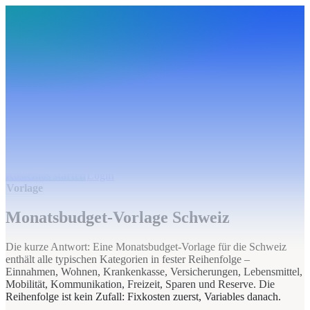
BudgetHub
Funktionen
Integrationen
Preise
Ressourcen
Über uns
Login
Kostenlos starten
BudgetHub
Funktionen
Integrationen
Preise
Über uns
Ressourcen
Kostenlos starten
Login
Vorlage
Monatsbudget-Vorlage Schweiz
Die kurze Antwort: Eine Monatsbudget-Vorlage für die Schweiz
enthält alle typischen Kategorien in fester Reihenfolge –
Einnahmen, Wohnen, Krankenkasse, Versicherungen, Lebensmittel,
Mobilität, Kommunikation, Freizeit, Sparen und Reserve. Die
Reihenfolge ist kein Zufall: Fixkosten zuerst, Variables danach.