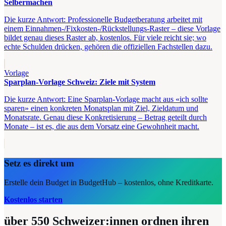
Selbermachen
Die kurze Antwort: Professionelle Budgetberatung arbeitet mit
einem Einnahmen-/Fixkosten-/Rückstellungs-Raster – diese Vorlage
bildet genau dieses Raster ab, kostenlos. Für viele reicht sie; wo
echte Schulden drücken, gehören die offiziellen Fachstellen dazu.
Vorlage
Sparplan-Vorlage Schweiz: Ziele mit System
Die kurze Antwort: Eine Sparplan-Vorlage macht aus «ich sollte
sparen» einen konkreten Monatsplan mit Ziel, Zieldatum und
Monatsrate. Genau diese Konkretisierung – Betrag geteilt durch
Monate – ist es, die aus dem Vorsatz eine Gewohnheit macht.
Setz es direkt um
Erstelle dein Budget in BudgetHub – kostenlos, ohne Kreditkarte.
Kostenlos starten
über 550
Schweizer:innen ordnen ihren