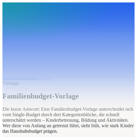
BudgetHub
Funktionen
Integrationen
Preise
Ressourcen
Über uns
Login
Kostenlos starten
BudgetHub
Funktionen
Integrationen
Preise
Über uns
Ressourcen
Kostenlos starten
Login
Vorlage
Familienbudget-Vorlage
Die kurze Antwort: Eine Familienbudget-Vorlage unterscheidet sich
vom Single-Budget durch drei Kategorienblöcke, die schnell
unterschätzt werden – Kinderbetreuung, Bildung und Aktivitäten.
Wer diese von Anfang an getrennt führt, sieht früh, wie stark Kinder
das Haushaltsbudget prägen.