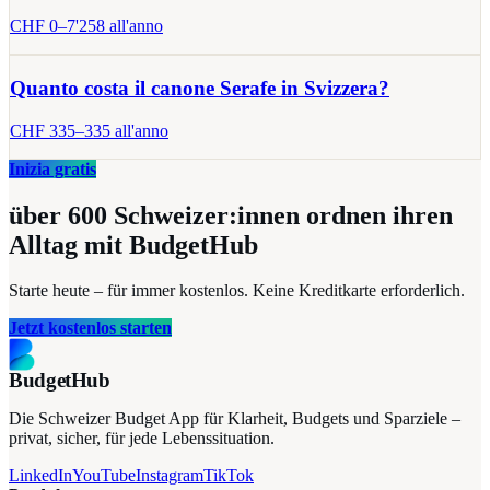
CHF
0
–
7'258
all'anno
Quanto costa il canone Serafe in Svizzera?
CHF
335
–
335
all'anno
Inizia gratis
über 600
Schweizer:innen ordnen ihren
Alltag mit BudgetHub
Starte heute – für immer kostenlos. Keine Kreditkarte erforderlich.
Jetzt kostenlos starten
BudgetHub
Die Schweizer Budget App für Klarheit, Budgets und Sparziele –
privat, sicher, für jede Lebenssituation.
LinkedIn
YouTube
Instagram
TikTok