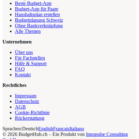
Beste Budget-App
Budget-App für Paare
Haushaltsplan erstellen
Budgetplanung Schweiz
Ohne Bankverknüpfung
Alle Themen
Unternehmen
Über uns
Für Fachstellen
Hilfe & Support
FAQ
Kontakt
Rechtliches
Impressum
Datenschutz
AGB
Cookie-Richtlinie
Rückerstattung
Sprachen:
Deutsch
English
Français
Italiano
©
2026
BudgetHub.ch – Ein Produkt von
Innopulse Consulting