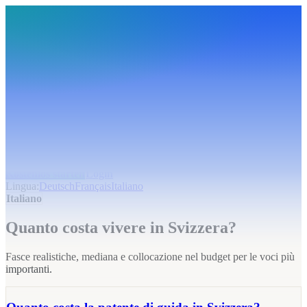
BudgetHub
Funktionen
Integrationen
Preise
Ressourcen
Über uns
Login
Kostenlos starten
BudgetHub
Funktionen
Integrationen
Preise
Über uns
Ressourcen
Kostenlos starten
Login
Lingua
:
Deutsch
Français
Italiano
Italiano
Quanto costa vivere in Svizzera?
Fasce realistiche, mediana e collocazione nel budget per le voci più
importanti.