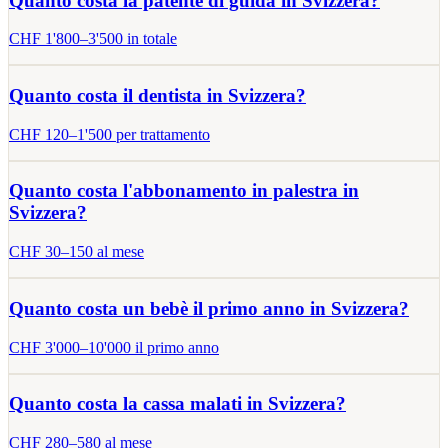
Quanto costa la patente di guida in Svizzera?
CHF
1'800
–
3'500
in totale
Quanto costa il dentista in Svizzera?
CHF
120
–
1'500
per trattamento
Quanto costa l'abbonamento in palestra in
Svizzera?
CHF
30
–
150
al mese
Quanto costa un bebè il primo anno in Svizzera?
CHF
3'000
–
10'000
il primo anno
Quanto costa la cassa malati in Svizzera?
CHF
280
–
580
al mese