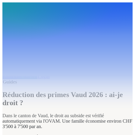
BudgetHub
Funktionen
Integrationen
Preise
Ressourcen
Über uns
Login
Kostenlos starten
BudgetHub
Funktionen
Integrationen
Preise
Über uns
Ressourcen
Kostenlos starten
Login
Guides
Réduction des primes Vaud 2026 : ai-je
droit ?
Dans le canton de Vaud, le droit au subside est vérifié
automatiquement via l'OVAM. Une famille économise environ CHF
3'500 à 7'500 par an.