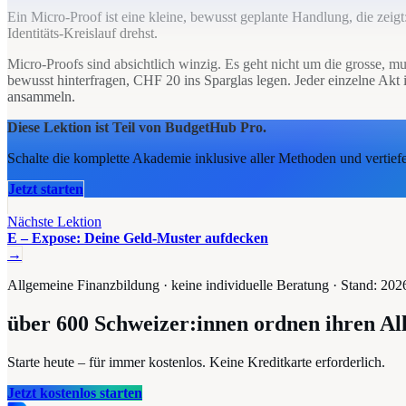
Ein Micro-Proof ist eine kleine, bewusst geplante Handlung, die zeigt:
Identitäts-Kreislauf drehst.
Micro-Proofs sind absichtlich winzig. Es geht nicht um die grosse, m
bewusst hinterfragen, CHF 20 ins Sparglas legen. Jeder einzelne Akt 
ansammeln.
Diese Lektion ist Teil von BudgetHub Pro.
Schalte die komplette Akademie inklusive aller Methoden und vertief
Jetzt starten
Nächste Lektion
E – Expose: Deine Geld-Muster aufdecken
→
Allgemeine Finanzbildung · keine individuelle Beratung · Stand:
202
über 600
Schweizer:innen ordnen ihren Al
Starte heute – für immer kostenlos. Keine Kreditkarte erforderlich.
Jetzt kostenlos starten