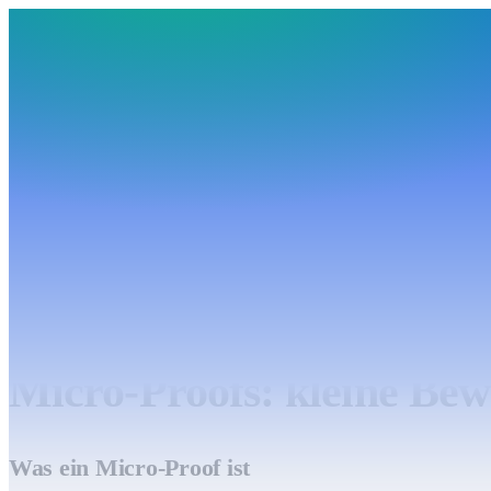
BudgetHub
Funktionen
Integrationen
Preise
Ressourcen
Über uns
Login
Kostenlos starten
BudgetHub
Funktionen
Integrationen
Preise
Über uns
Ressourcen
Kostenlos starten
Login
←
Methoden & Psychologie des Geldes
7
Min. Lektion
Micro-Proofs: kleine Bew
Was ein Micro-Proof ist