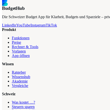
BudgetHub
Die Schweizer Budget App für Klarheit, Budgets und Sparziele – privat
LinkedIn
YouTube
Instagram
TikTok
Produkt
Funktionen
Preise
Rechner & Tools
Vorlagen
App öffnen
Wissen
Ratgeber
Wissenshub
Akademie
Vergleiche
Schweiz
Was kostet …?
Steuern sparen