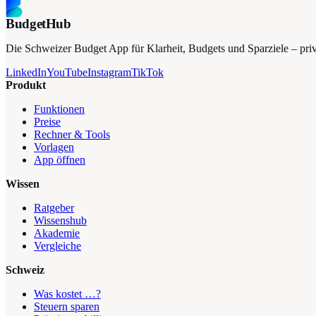
BudgetHub
Die Schweizer Budget App für Klarheit, Budgets und Sparziele – privat
LinkedIn
YouTube
Instagram
TikTok
Produkt
Funktionen
Preise
Rechner & Tools
Vorlagen
App öffnen
Wissen
Ratgeber
Wissenshub
Akademie
Vergleiche
Schweiz
Was kostet …?
Steuern sparen