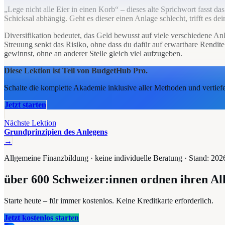
„Lege nicht alle Eier in einen Korb“ – dieses alte Sprichwort fasst d
Schicksal abhängig. Geht es dieser einen Anlage schlecht, trifft es d
Diversifikation bedeutet, das Geld bewusst auf viele verschiedene Anl
Streuung senkt das Risiko, ohne dass du dafür auf erwartbare Rendite 
gewinnst, ohne an anderer Stelle gleich viel aufzugeben.
Diese Lektion ist Teil von BudgetHub Pro.
Schalte die komplette Akademie inklusive aller Methoden und vertief
Jetzt starten
Nächste Lektion
Grundprinzipien des Anlegens
→
Allgemeine Finanzbildung · keine individuelle Beratung · Stand:
202
über 600
Schweizer:innen ordnen ihren Al
Starte heute – für immer kostenlos. Keine Kreditkarte erforderlich.
Jetzt kostenlos starten