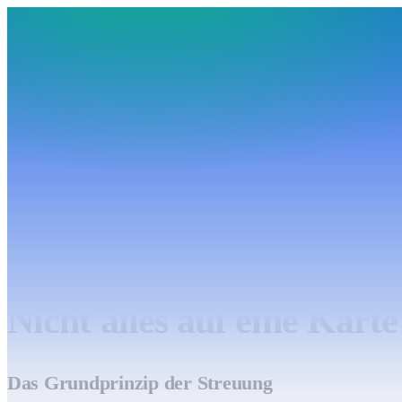
BudgetHub
Funktionen
Integrationen
Preise
Ressourcen
Über uns
Login
Kostenlos starten
BudgetHub
Funktionen
Integrationen
Preise
Über uns
Ressourcen
Kostenlos starten
Login
←
Investieren verstehen
8
Min. Lektion
Nicht alles auf eine Karte
Das Grundprinzip der Streuung