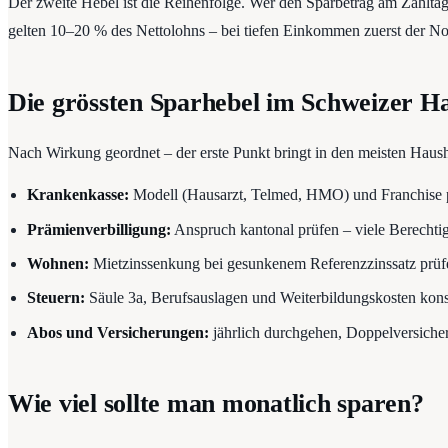
Der zweite Hebel ist die Reihenfolge. Wer den Sparbetrag am Zahltag 
gelten 10–20 % des Nettolohns – bei tiefen Einkommen zuerst der No
Die grössten Sparhebel im Schweizer H
Nach Wirkung geordnet – der erste Punkt bringt in den meisten Haush
Krankenkasse:
Modell (Hausarzt, Telmed, HMO) und Franchise p
Prämienverbilligung:
Anspruch kantonal prüfen – viele Berechtig
Wohnen:
Mietzinssenkung bei gesunkenem Referenzzinssatz prüf
Steuern:
Säule 3a, Berufsauslagen und Weiterbildungskosten kon
Abos und Versicherungen:
jährlich durchgehen, Doppelversich
Wie viel sollte man monatlich sparen?