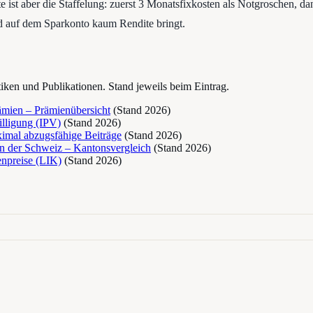
e ist aber die Staffelung: zuerst 3 Monatsfixkosten als Notgroschen, d
d auf dem Sparkonto kaum Rendite bringt.
stiken und Publikationen. Stand jeweils beim Eintrag.
mien – Prämienübersicht
(Stand
2026
)
illigung (IPV)
(Stand
2026
)
imal abzugsfähige Beiträge
(Stand
2026
)
in der Schweiz – Kantonsvergleich
(Stand
2026
)
npreise (LIK)
(Stand
2026
)