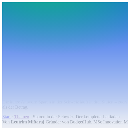
BudgetHub
Funktionen
Integrationen
Preise
Ressourcen
Über uns
Login
Kostenlos starten
BudgetHub
Funktionen
Integrationen
Preise
Über uns
Ressourcen
Kostenlos starten
Login
Übersicht
Sparen in der Schweiz: Der komplette Lei
Die kurze Antwort: Sparen in der Schweiz läuft in drei Stufen – zuer
als der Betrag.
Start
·
Themen
·
Sparen in der Schweiz: Der komplette Leitfaden
Von
Leutrim Miftaraj
·
Gründer von BudgetHub, MSc Innovation 