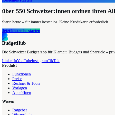
Kostenlos starten
über 550
Schweizer:innen ordnen ihren Al
Starte heute – für immer kostenlos. Keine Kreditkarte erforderlich.
Jetzt kostenlos starten
BudgetHub
Die Schweizer Budget App für Klarheit, Budgets und Sparziele – privat
LinkedIn
YouTube
Instagram
TikTok
Produkt
Funktionen
Preise
Rechner & Tools
Vorlagen
App öffnen
Wissen
Ratgeber
Wissenshub