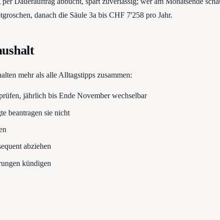
per Dauerauftrag abbucht, spart zuverlässig; wer am Monatsende schaut,
tgroschen, danach die Säule 3a bis CHF 7'258 pro Jahr.
aushalt
alten mehr als alle Alltagstipps zusammen:
rüfen, jährlich bis Ende November wechselbar
te beantragen sie nicht
en
sequent abziehen
erungen kündigen