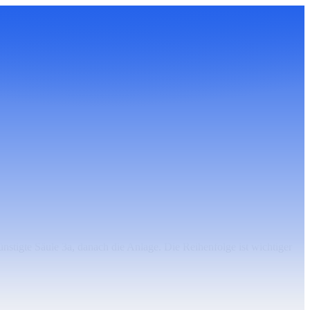
ünstigte Säule 3a, danach die Anlage. Die Reihenfolge ist wichtiger