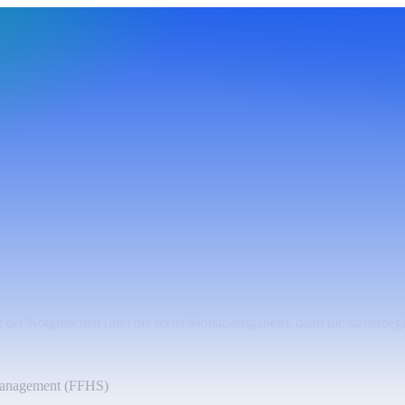
tfaden
st der Notgroschen (drei bis sechs Monatsausgaben), dann die steuerbeg
Management (FFHS)