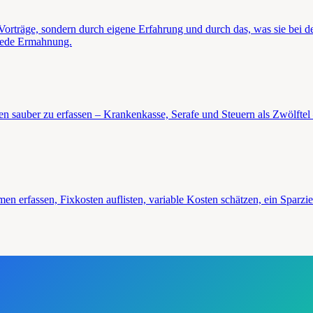
träge, sondern durch eigene Erfahrung und durch das, was sie bei den 
s jede Ermahnung.
n sauber zu erfassen – Krankenkasse, Serafe und Steuern als Zwölftel 
en erfassen, Fixkosten auflisten, variable Kosten schätzen, ein Sparziel 