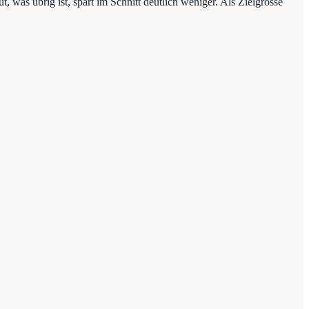
 was übrig ist, spart im Schnitt deutlich weniger. Als Zielgrösse