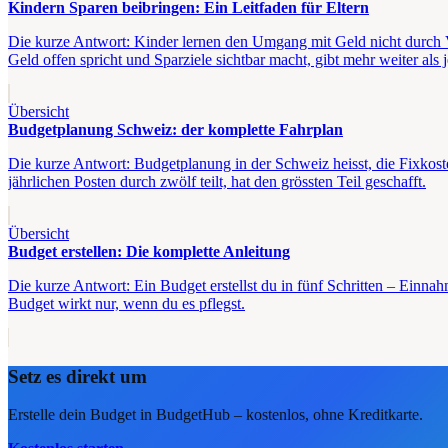
Kindern Sparen beibringen: Ein Leitfaden für Eltern
Die kurze Antwort: Kinder lernen den Umgang mit Geld nicht durch Vor
Geld offen spricht und Sparziele sichtbar macht, gibt mehr weiter al
Übersicht
Budgetplanung Schweiz: der komplette Fahrplan
Die kurze Antwort: Budgetplanung in der Schweiz heisst, die Fixkoste
jährlichen Posten durch zwölf teilt, hat den grössten Teil geschafft.
Übersicht
Budget erstellen: Die komplette Anleitung
Die kurze Antwort: Ein Budget erstellst du in fünf Schritten – Einnahm
Budget wirkt nur, wenn du es pflegst.
Setz es direkt um
Erstelle dein Budget in BudgetHub – kostenlos, ohne Kreditkarte.