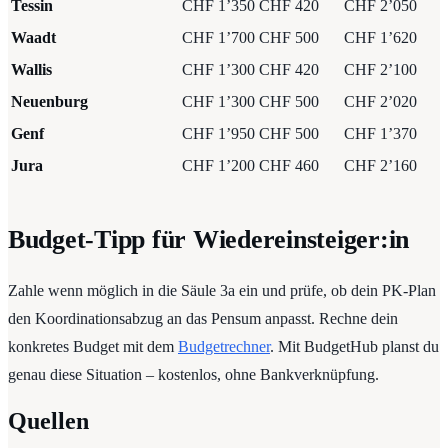
Tessin
CHF 1’350
CHF 420
CHF 2’050
Waadt
CHF 1’700
CHF 500
CHF 1’620
Wallis
CHF 1’300
CHF 420
CHF 2’100
Neuenburg
CHF 1’300
CHF 500
CHF 2’020
Genf
CHF 1’950
CHF 500
CHF 1’370
Jura
CHF 1’200
CHF 460
CHF 2’160
Budget-Tipp für Wiedereinsteiger:in
Zahle wenn möglich in die Säule 3a ein und prüfe, ob dein PK-Plan
den Koordinationsabzug an das Pensum anpasst. Rechne dein
konkretes Budget mit dem
Budgetrechner
. Mit BudgetHub planst du
genau diese Situation – kostenlos, ohne Bankverknüpfung.
Quellen