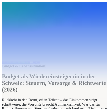
BudgetHub
Funktionen
Integrationen
Preise
Ressourcen
Über uns
Login
Kostenlos starten
BudgetHub
Funktionen
Integrationen
Preise
Über uns
Ressourcen
Kostenlos starten
Login
Budget & Lebenssituation
Budget als Wiedereinsteiger:in in der
Schweiz: Steuern, Vorsorge & Richtwerte
(2026)
Rückkehr in den Beruf, oft in Teilzeit – das Einkommen steigt
schrittweise, die Vorsorge braucht Aufmerksamkeit. Was das für
Budget, Steuern und Vorsorge bedeutet – mit konkreten Richtwerten