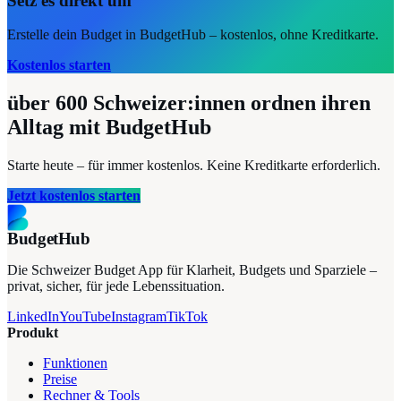
Setz es direkt um
Erstelle dein Budget in BudgetHub – kostenlos, ohne Kreditkarte.
Kostenlos starten
über 600
Schweizer:innen ordnen ihren
Alltag mit BudgetHub
Starte heute – für immer kostenlos. Keine Kreditkarte erforderlich.
Jetzt kostenlos starten
BudgetHub
Die Schweizer Budget App für Klarheit, Budgets und Sparziele –
privat, sicher, für jede Lebenssituation.
LinkedIn
YouTube
Instagram
TikTok
Produkt
Funktionen
Preise
Rechner & Tools