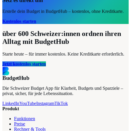
Setz es direkt um
Erstelle dein Budget in BudgetHub – kostenlos, ohne Kreditkarte.
Kostenlos starten
über 600
Schweizer:innen ordnen ihren
Alltag mit BudgetHub
Starte heute – für immer kostenlos. Keine Kreditkarte erforderlich.
Jetzt kostenlos starten
BudgetHub
Die Schweizer Budget App für Klarheit, Budgets und Sparziele –
privat, sicher, für jede Lebenssituation.
LinkedIn
YouTube
Instagram
TikTok
Produkt
Funktionen
Preise
Rechner & Tools