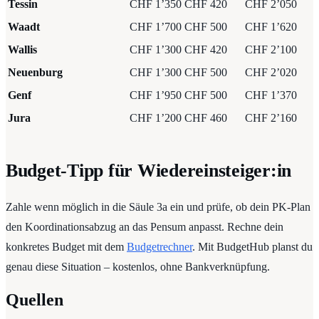
Tessin
CHF 1’350
CHF 420
CHF 2’050
Waadt
CHF 1’700
CHF 500
CHF 1’620
Wallis
CHF 1’300
CHF 420
CHF 2’100
Neuenburg
CHF 1’300
CHF 500
CHF 2’020
Genf
CHF 1’950
CHF 500
CHF 1’370
Jura
CHF 1’200
CHF 460
CHF 2’160
Budget-Tipp für Wiedereinsteiger:in
Zahle wenn möglich in die Säule 3a ein und prüfe, ob dein PK-Plan
den Koordinationsabzug an das Pensum anpasst. Rechne dein
konkretes Budget mit dem
Budgetrechner
. Mit BudgetHub planst du
genau diese Situation – kostenlos, ohne Bankverknüpfung.
Quellen