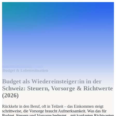
BudgetHub
Funktionen
Integrationen
Preise
Ressourcen
Über uns
Login
Kostenlos starten
BudgetHub
Funktionen
Integrationen
Preise
Über uns
Ressourcen
Kostenlos starten
Login
Budget & Lebenssituation
Budget als Wiedereinsteiger:in in der
Schweiz: Steuern, Vorsorge & Richtwerte
(2026)
Rückkehr in den Beruf, oft in Teilzeit – das Einkommen steigt
schrittweise, die Vorsorge braucht Aufmerksamkeit. Was das für
Budget, Steuern und Vorsorge bedeutet – mit konkreten Richtwerten