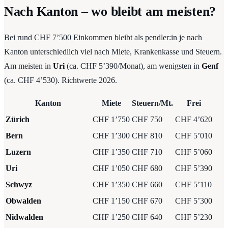
Nach Kanton – wo bleibt am meisten?
Bei rund CHF 7’500 Einkommen bleibt als pendler:in je nach
Kanton unterschiedlich viel nach Miete, Krankenkasse und Steuern.
Am meisten in
Uri
(ca. CHF 5’390/Monat), am wenigsten in
Genf
(ca. CHF 4’530). Richtwerte 2026.
Kanton
Miete
Steuern/Mt.
Frei
Zürich
CHF 1’750
CHF 750
CHF 4’620
Bern
CHF 1’300
CHF 810
CHF 5’010
Luzern
CHF 1’350
CHF 710
CHF 5’060
Uri
CHF 1’050
CHF 680
CHF 5’390
Schwyz
CHF 1’350
CHF 660
CHF 5’110
Obwalden
CHF 1’150
CHF 670
CHF 5’300
Nidwalden
CHF 1’250
CHF 640
CHF 5’230