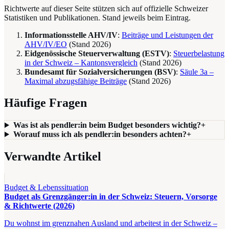
Richtwerte auf dieser Seite stützen sich auf offizielle Schweizer
Statistiken und Publikationen. Stand jeweils beim Eintrag.
Informationsstelle AHV/IV
:
Beiträge und Leistungen der
AHV/IV/EO
(Stand
2026
)
Eidgenössische Steuerverwaltung (ESTV)
:
Steuerbelastung
in der Schweiz – Kantonsvergleich
(Stand
2026
)
Bundesamt für Sozialversicherungen (BSV)
:
Säule 3a –
Maximal abzugsfähige Beiträge
(Stand
2026
)
Häufige Fragen
Was ist als pendler:in beim Budget besonders wichtig?
+
Worauf muss ich als pendler:in besonders achten?
+
Verwandte Artikel
Budget & Lebenssituation
Budget als Grenzgänger:in in der Schweiz: Steuern, Vorsorge
& Richtwerte (2026)
Du wohnst im grenznahen Ausland und arbeitest in der Schweiz –