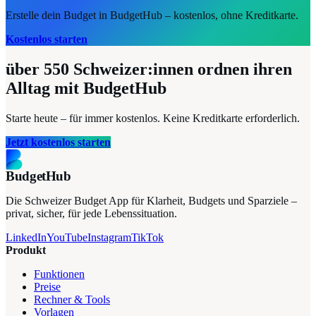
Erstelle dein Budget in BudgetHub – kostenlos, ohne Kreditkarte.
Kostenlos starten
über 550
Schweizer:innen ordnen ihren
Alltag mit BudgetHub
Starte heute – für immer kostenlos. Keine Kreditkarte erforderlich.
Jetzt kostenlos starten
BudgetHub
Die Schweizer Budget App für Klarheit, Budgets und Sparziele –
privat, sicher, für jede Lebenssituation.
LinkedIn
YouTube
Instagram
TikTok
Produkt
Funktionen
Preise
Rechner & Tools
Vorlagen