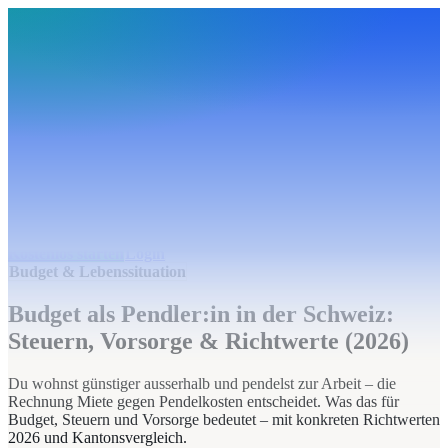
BudgetHub
Funktionen
Integrationen
Preise
Ressourcen
Über uns
Login
Kostenlos starten
BudgetHub
Funktionen
Integrationen
Preise
Über uns
Ressourcen
Kostenlos starten
Login
Budget & Lebenssituation
Budget als Pendler:in in der Schweiz:
Steuern, Vorsorge & Richtwerte (2026)
Du wohnst günstiger ausserhalb und pendelst zur Arbeit – die
Rechnung Miete gegen Pendelkosten entscheidet. Was das für
Budget, Steuern und Vorsorge bedeutet – mit konkreten Richtwerten
2026 und Kantonsvergleich.