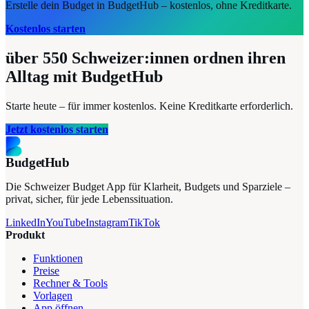
Erstelle dein Budget in BudgetHub – kostenlos, ohne Kreditkarte.
Kostenlos starten
über 550
Schweizer:innen ordnen ihren
Alltag mit BudgetHub
Starte heute – für immer kostenlos. Keine Kreditkarte erforderlich.
Jetzt kostenlos starten
BudgetHub
Die Schweizer Budget App für Klarheit, Budgets und Sparziele –
privat, sicher, für jede Lebenssituation.
LinkedIn
YouTube
Instagram
TikTok
Produkt
Funktionen
Preise
Rechner & Tools
Vorlagen
App öffnen