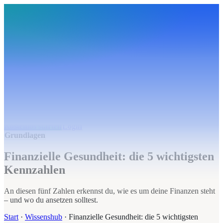
BudgetHub
Funktionen
Integrationen
Preise
Ressourcen
Über uns
Login
Kostenlos starten
BudgetHub
Funktionen
Integrationen
Preise
Über uns
Ressourcen
Kostenlos starten
Login
Grundlagen
Finanzielle Gesundheit: die 5 wichtigsten
Kennzahlen
An diesen fünf Zahlen erkennst du, wie es um deine Finanzen steht
– und wo du ansetzen solltest.
Start
·
Wissenshub
·
Finanzielle Gesundheit: die 5 wichtigsten