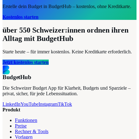
Erstelle dein Budget in BudgetHub – kostenlos, ohne Kreditkarte.
Kostenlos starten
über 550
Schweizer:innen ordnen ihren
Alltag mit BudgetHub
Starte heute – für immer kostenlos. Keine Kreditkarte erforderlich.
Jetzt kostenlos starten
BudgetHub
Die Schweizer Budget App für Klarheit, Budgets und Sparziele –
privat, sicher, für jede Lebenssituation.
LinkedIn
YouTube
Instagram
TikTok
Produkt
Funktionen
Preise
Rechner & Tools
Vorlagen