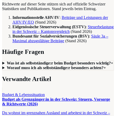
Richtwerte auf dieser Seite stützen sich auf offizielle Schweizer
Statistiken und Publikationen. Stand jeweils beim Eintrag.
Informationsstelle AHV/IV
:
Beiträge und Leistungen der
AHV/IV/EO
(Stand
2026
)
Eidgenössische Steuerverwaltung (ESTV)
:
Steuerbelastung
in der Schweiz – Kantonsvergleich
(Stand
2026
)
Bundesamt für Sozialversicherungen (BSV)
:
Säule 3a –
Maximal abzugsfähige Beiträge
(Stand
2026
)
Häufige Fragen
Was ist als selbstständige:r beim Budget besonders wichtig?
+
Worauf muss ich als selbstständige:r besonders achten?
+
Verwandte Artikel
Budget & Lebenssituation
Budget als Grenzgänger:in in der Schweiz: Steuern, Vorsorge
& Richtwerte (2026)
Du wohnst im grenznahen Ausland und arbeitest in der Schweiz –