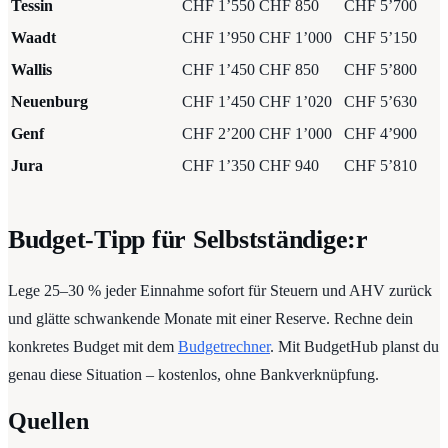
Tessin
CHF 1’550
CHF 850
CHF 5’700
Waadt
CHF 1’950
CHF 1’000
CHF 5’150
Wallis
CHF 1’450
CHF 850
CHF 5’800
Neuenburg
CHF 1’450
CHF 1’020
CHF 5’630
Genf
CHF 2’200
CHF 1’000
CHF 4’900
Jura
CHF 1’350
CHF 940
CHF 5’810
Budget-Tipp für Selbstständige:r
Lege 25–30 % jeder Einnahme sofort für Steuern und AHV zurück
und glätte schwankende Monate mit einer Reserve. Rechne dein
konkretes Budget mit dem
Budgetrechner
. Mit BudgetHub planst du
genau diese Situation – kostenlos, ohne Bankverknüpfung.
Quellen