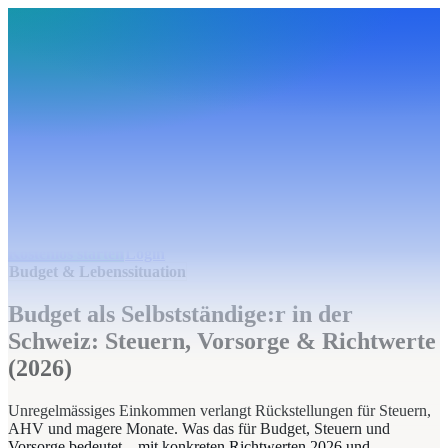
BudgetHub
Funktionen
Integrationen
Preise
Ressourcen
Über uns
Login
Kostenlos starten
BudgetHub
Funktionen
Integrationen
Preise
Über uns
Ressourcen
Kostenlos starten
Login
Budget & Lebenssituation
Budget als Selbstständige:r in der
Schweiz: Steuern, Vorsorge & Richtwerte
(2026)
Unregelmässiges Einkommen verlangt Rückstellungen für Steuern,
AHV und magere Monate. Was das für Budget, Steuern und
Vorsorge bedeutet – mit konkreten Richtwerten 2026 und