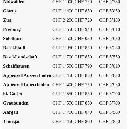
Nidwalden
CHF 1’600
CHF 720
CHF 5’780
Glarus
CHF 1’400
CHF 850
CHF 5’850
Zug
CHF 2’200
CHF 720
CHF 5’180
Freiburg
CHF 1’550
CHF 940
CHF 5’610
Solothurn
CHF 1’500
CHF 920
CHF 5’680
Basel-Stadt
CHF 1’950
CHF 870
CHF 5’280
Basel-Landschaft
CHF 1’700
CHF 850
CHF 5’550
Schaffhausen
CHF 1’500
CHF 790
CHF 5’810
Appenzell Ausserrhoden
CHF 1’450
CHF 830
CHF 5’820
Appenzell Innerrhoden
CHF 1’400
CHF 770
CHF 5’930
St. Gallen
CHF 1’550
CHF 850
CHF 5’700
Graubünden
CHF 1’550
CHF 850
CHF 5’700
Aargau
CHF 1’700
CHF 840
CHF 5’560
Thurgau
CHF 1’450
CHF 800
CHF 5’850