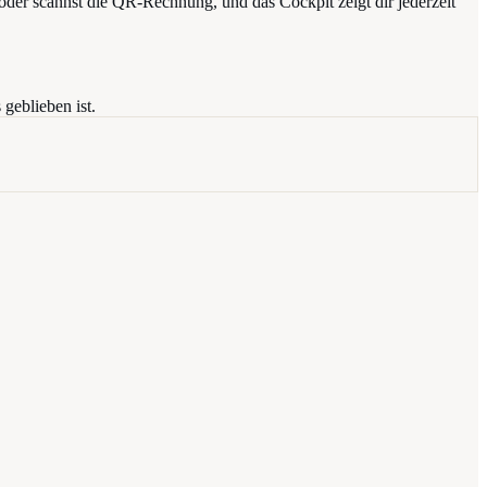
r scannst die QR-Rechnung, und das Cockpit zeigt dir jederzeit
geblieben ist.