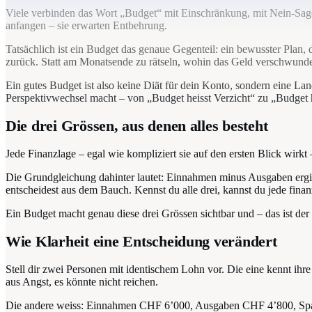
Viele verbinden das Wort „Budget“ mit Einschränkung, mit Nein-Sage
anfangen – sie erwarten Entbehrung.
Tatsächlich ist ein Budget das genaue Gegenteil: ein bewusster Plan, de
zurück. Statt am Monatsende zu rätseln, wohin das Geld verschwunden 
Ein gutes Budget ist also keine Diät für dein Konto, sondern eine L
Perspektivwechsel macht – von „Budget heisst Verzicht“ zu „Budget h
Die drei Grössen, aus denen alles besteht
Jede Finanzlage – egal wie kompliziert sie auf den ersten Blick wirk
Die Grundgleichung dahinter lautet: Einnahmen minus Ausgaben ergibt 
entscheidest aus dem Bauch. Kennst du alle drei, kannst du jede finanz
Ein Budget macht genau diese drei Grössen sichtbar und – das ist der
Wie Klarheit eine Entscheidung verändert
Stell dir zwei Personen mit identischem Lohn vor. Die eine kennt ihre
aus Angst, es könnte nicht reichen.
Die andere weiss: Einnahmen CHF 6’000, Ausgaben CHF 4’800, Sparquo