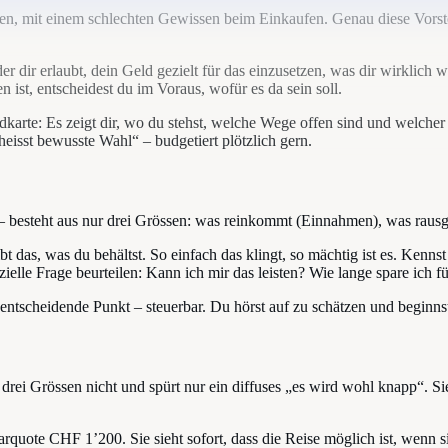
n, mit einem schlechten Gewissen beim Einkaufen. Genau diese Vorste
r dir erlaubt, dein Geld gezielt für das einzusetzen, was dir wirklich w
ist, entscheidest du im Voraus, wofür es da sein soll.
andkarte: Es zeigt dir, wo du stehst, welche Wege offen sind und welch
eisst bewusste Wahl“ – budgetiert plötzlich gern.
t – besteht aus nur drei Grössen: was reinkommt (Einnahmen), was raus
das, was du behältst. So einfach das klingt, so mächtig ist es. Kennst
ielle Frage beurteilen: Kann ich mir das leisten? Wie lange spare ich f
 entscheidende Punkt – steuerbar. Du hörst auf zu schätzen und beginn
 drei Grössen nicht und spürt nur ein diffuses „es wird wohl knapp“. Si
te CHF 1’200. Sie sieht sofort, dass die Reise möglich ist, wenn si