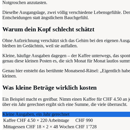
Notgroschen anzutasten.
Dieselbe Ausgangslage, zwei völlig verschiedene Lebensgefühle. Der U
Entscheidungen statt ängstlichem Bauchgefühl.
Warum dein Kopf schlecht schätzt
Ohne Aufzeichnung verschätzt sich das Gehirn bei den eigenen Ausga
bleiben im Gedächtnis, weil sie auffallen.
Kleine, häufige Ausgaben dagegen – der Kaffee unterwegs, das spont
genau diese kleinen Posten es, die sich Monat für Monat lautlos sum
Genau hier entsteht das berühmte Monatsend-Rätsel: „Eigentlich habe
kleinen.
Was kleine Beträge wirklich kosten
Ein Beispiel macht es greifbar. Nimm einen Kaffee für CHF 4.50 an j
über ein Jahr gerechnet ergibt sich eine Summe, die viele überrascht.
Kleine Ausgaben, ein Jahr gerechnet
Kaffee CHF 4.50 × 220 Arbeitstage
CHF 990
Mittagessen CHF 18 × 2 × 48 Wochen
CHF 1’728