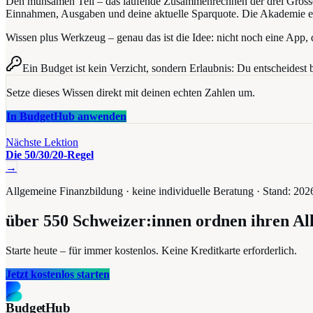
Den mühsamen Teil – das laufende Zusammenrechnen der drei Grösse
Einnahmen, Ausgaben und deine aktuelle Sparquote. Die Akademie erklär
Wissen plus Werkzeug – genau das ist die Idee: nicht noch eine App, die
Ein Budget ist kein Verzicht, sondern Erlaubnis: Du entscheidest 
Setze dieses Wissen direkt mit deinen echten Zahlen um.
In BudgetHub anwenden
Nächste Lektion
Die 50/30/20-Regel
→
Allgemeine Finanzbildung · keine individuelle Beratung · Stand:
202
über 550
Schweizer:innen ordnen ihren Al
Starte heute – für immer kostenlos. Keine Kreditkarte erforderlich.
Jetzt kostenlos starten
BudgetHub