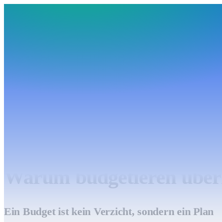
BudgetHub
Funktionen
Integrationen
Preise
Ressourcen
Über uns
Login
Kostenlos starten
BudgetHub
Funktionen
Integrationen
Preise
Über uns
Ressourcen
Kostenlos starten
Login
←
Grundlagen & Budgetieren
7
Min. Lektion
Warum budgetieren über
Ein Budget ist kein Verzicht, sondern ein Plan