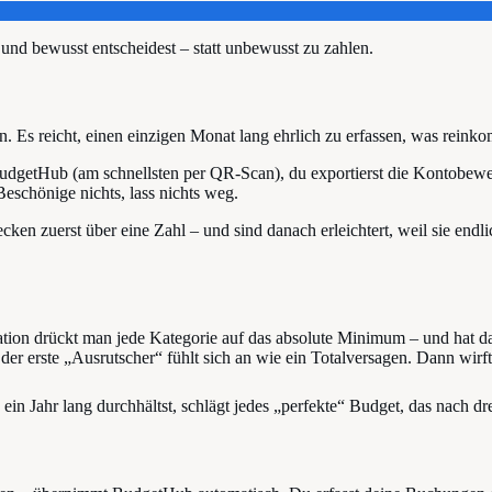
 und bewusst entscheidest – statt unbewusst zu zahlen.
en. Es reicht, einen einzigen Monat lang ehrlich zu erfassen, was rein
n BudgetHub (am schnellsten per QR-Scan), du exportierst die Kontobe
Beschönige nichts, lass nichts weg.
ecken zuerst über eine Zahl – und sind danach erleichtert, weil sie end
vation drückt man jede Kategorie auf das absolute Minimum – und hat da
 der erste „Ausrutscher“ fühlt sich an wie ein Totalversagen. Dann wir
 ein Jahr lang durchhältst, schlägt jedes „perfekte“ Budget, das nach d