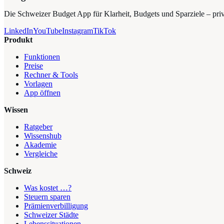
Die Schweizer Budget App für Klarheit, Budgets und Sparziele – privat
LinkedIn
YouTube
Instagram
TikTok
Produkt
Funktionen
Preise
Rechner & Tools
Vorlagen
App öffnen
Wissen
Ratgeber
Wissenshub
Akademie
Vergleiche
Schweiz
Was kostet …?
Steuern sparen
Prämienverbilligung
Schweizer Städte
Lebenssituationen