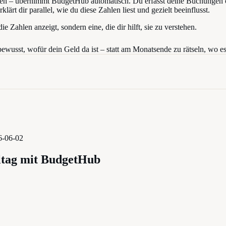
n – übernimmt BudgetHub automatisch. Du erfasst deine Buchungen ode
t dir parallel, wie du diese Zahlen liest und gezielt beeinflusst.
 Zahlen anzeigt, sondern eine, die dir hilft, sie zu verstehen.
bewusst, wofür dein Geld da ist – statt am Monatsende zu rätseln, wo es 
6-06-02
ltag mit BudgetHub